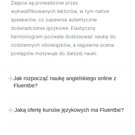
Zajęcia są prowadzone przez
wykwalifikowanych lektorów, w tym native
speakerów, co zapewnia autentyczne
doświadczenie językowe. Elastyczny
harmonogram pozwala dostosować naukę do
codziennych obowiązków, a regularna ocena
postępów motywuje do dalszej nauki.
Jak rozpocząć naukę angielskiego online z
Fluentbe?
Rozpoczęcie nauki w Fluentbe jest proste i
intuicyjne. Wystarczy zarejestrować się na
Jaką ofertę kursów językowych ma Fluentbe?
stronie internetowej szkoły językowej, podając
Fluentbe oferuje szeroki wybór kursów
swoje dane osobowe i wybierając preferowany
językowych, aby spełnić różnorodne potrzeby
kurs języka angielskiego. Po rejestracji, nasz