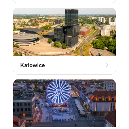
przygotowujące do ważnych egzaminów
językowych, opracowane z myślą o skutecznej
nauce i osiągnięciu wysokich wyników.
Wszystkie kursy odbywają się online, co
umożliwia elastyczne dopasowanie
harmonogramu nauki i naukę z dowolnego
miejsca, pod okiem doświadczonych lektorów i
native speakerów.
Katowice