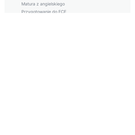
Matura z angielskiego
Przygotowanie do FCE
Przygotowanie do CAE
Przygotowanie do PET
Przygotowanie do IELTS
Największe miasta
Warszawa
Kraków
Łódź
Wrocław
Więcej miast
Napopularniejsze tematy
Business English
Angielski w podróży