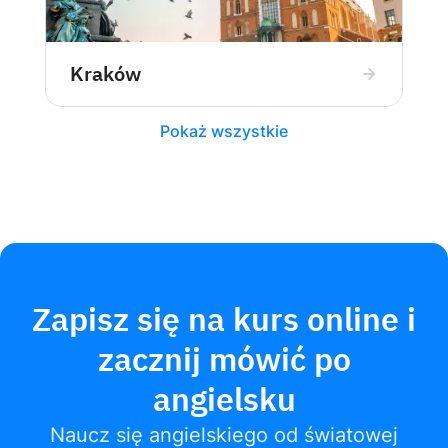
Kraków
Pokaż wszystkie
Zapisz się na kurs online i
zacznij mówić po
angielsku
Naucz się angielskiego od światowej