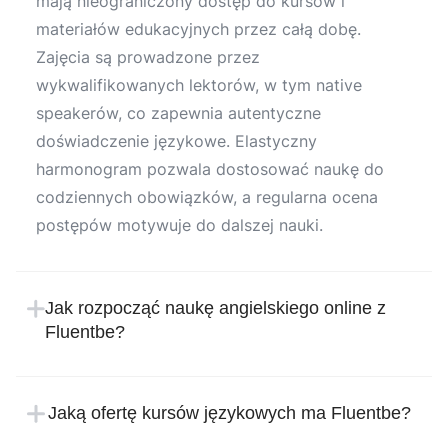
mają nieograniczony dostęp do kursów i
materiałów edukacyjnych przez całą dobę.
Zajęcia są prowadzone przez
wykwalifikowanych lektorów, w tym native
speakerów, co zapewnia autentyczne
doświadczenie językowe. Elastyczny
harmonogram pozwala dostosować naukę do
codziennych obowiązków, a regularna ocena
postępów motywuje do dalszej nauki.
Jak rozpocząć naukę angielskiego online z
Fluentbe?
Rozpoczęcie nauki w Fluentbe jest proste i
intuicyjne. Wystarczy zarejestrować się na
Jaką ofertę kursów językowych ma Fluentbe?
stronie internetowej szkoły językowej, podając