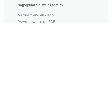
Najpopularniejsze egzaminy
Matura z angielskiego
Przygotowanie do FCE
Przygotowanie do CAE
Przygotowanie do PET
Przygotowanie do IELTS
Największe miasta
Warszawa
Kraków
Łódź
Wrocław
Więcej miast
Napopularniejsze tematy