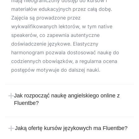
mają nieograniczony dostęp do kursów i
materiałów edukacyjnych przez całą dobę.
Zajęcia są prowadzone przez
wykwalifikowanych lektorów, w tym native
speakerów, co zapewnia autentyczne
doświadczenie językowe. Elastyczny
harmonogram pozwala dostosować naukę do
codziennych obowiązków, a regularna ocena
postępów motywuje do dalszej nauki.
Jak rozpocząć naukę angielskiego online z
Fluentbe?
Rozpoczęcie nauki w Fluentbe jest proste i
intuicyjne. Wystarczy zarejestrować się na
Jaką ofertę kursów językowych ma Fluentbe?
stronie internetowej szkoły językowej, podając