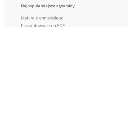
Najpopularniejsze egzaminy
Matura z angielskiego
Przygotowanie do FCE
Przygotowanie do CAE
Przygotowanie do PET
Przygotowanie do IELTS
Największe miasta
Warszawa
Kraków
Łódź
Wrocław
Więcej miast
Napopularniejsze tematy