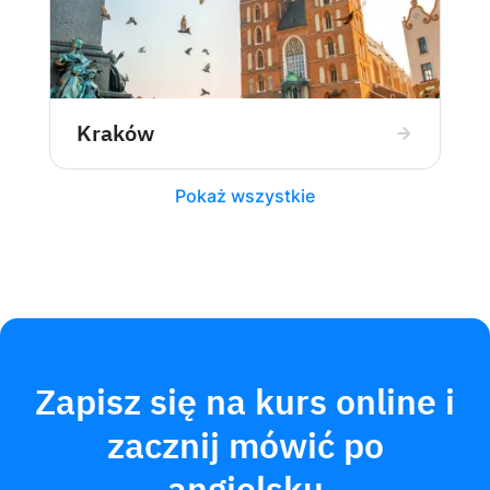
Kraków
Pokaż wszystkie
Zapisz się na kurs online i
zacznij mówić po
angielsku