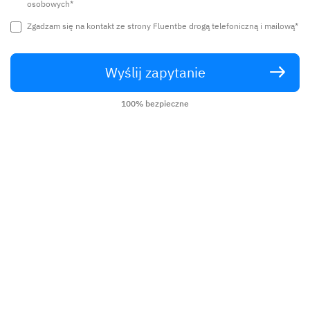
osobowych*
1 000 000+ zrealizowanych lekcji
Zgadzam się na kontakt ze strony Fluentbe drogą telefoniczną i mailową*
Przyjazna umowa
Wyślij zapytanie
Gwarancja satysfakcji
100% bezpieczne