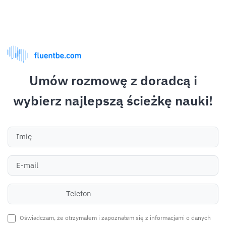
Kontakt
Metody płatności
Ponad 38 bezpiecznych metod płatności
Umów rozmowę z doradcą i
wybierz najlepszą ścieżkę nauki!
Co nas wyróżnia?
Oświadczam, że otrzymałem i zapoznałem się z informacjami o danych
95% klientów poleca Fluentbe