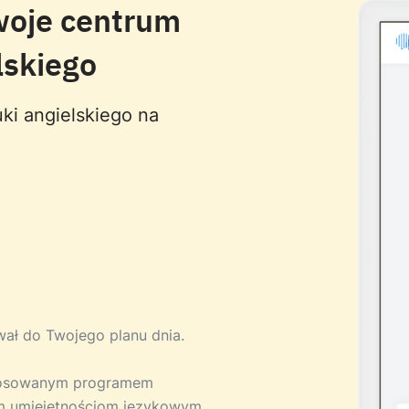
woje centrum
lskiego
ki angielskiego na
ował do Twojego planu dnia.
stosowanym programem
m umiejętnościom językowym.