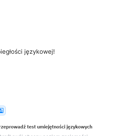
egłości językowej!
rzeprowadź test umiejętności językowych