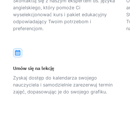
Skontaktuj się z naszym ekspertem ds. języka
O
angielskiego, który pomoże Ci
a
wyselekcjonować kurs i pakiet edukacyjny
S
odpowiadający Twoim potrzebom i
T
preferencjom.
n
Umów się na lekcję
Zyskaj dostęp do kalendarza swojego
nauczyciela i samodzielnie zarezerwuj termin
zajęć, dopasowując je do swojego grafiku.