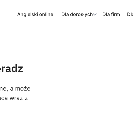
Angielski online
Dla dorosłych
Dla firm
Dl
eradz
ane, a może
sca wraz z