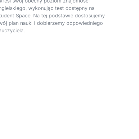
kreśl swój obecny poziom znajomości
ngielskiego, wykonując test dostępny na
tudent Space. Na tej podstawie dostosujemy
wój plan nauki i dobierzemy odpowiedniego
auczyciela.