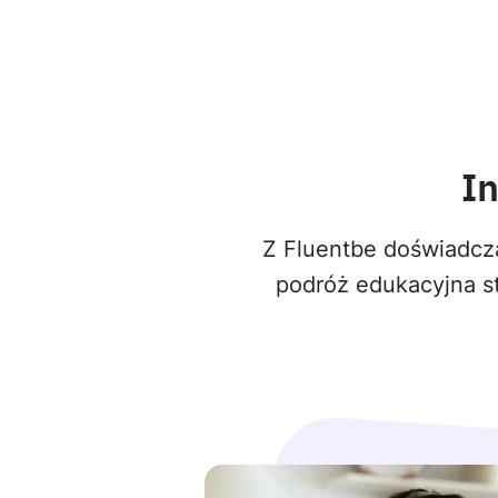
I
Z Fluentbe doświadcza
podróż edukacyjna st