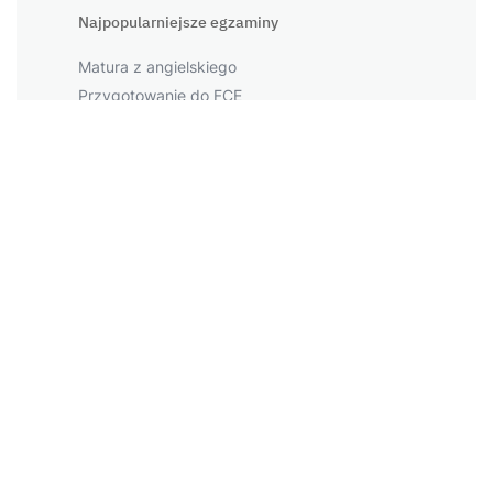
Najpopularniejsze egzaminy
Matura z angielskiego
Przygotowanie do FCE
Przygotowanie do CAE
Przygotowanie do PET
Przygotowanie do IELTS
Największe miasta
Warszawa
Kraków
Łódź
Wrocław
Więcej miast
Napopularniejsze tematy