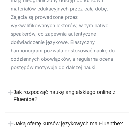
mają nieograniczony dostęp do kursów i
materiałów edukacyjnych przez całą dobę.
Zajęcia są prowadzone przez
wykwalifikowanych lektorów, w tym native
speakerów, co zapewnia autentyczne
doświadczenie językowe. Elastyczny
harmonogram pozwala dostosować naukę do
codziennych obowiązków, a regularna ocena
postępów motywuje do dalszej nauki.
Jak rozpocząć naukę angielskiego online z
Fluentbe?
Rozpoczęcie nauki w Fluentbe jest proste i
intuicyjne. Wystarczy zarejestrować się na
Jaką ofertę kursów językowych ma Fluentbe?
stronie internetowej szkoły językowej, podając