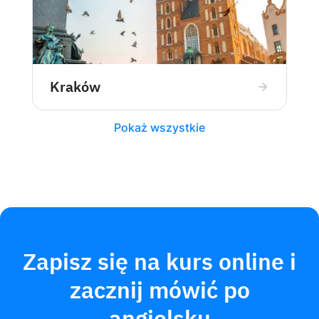
Kraków
Pokaż wszystkie
Zapisz się na kurs online i
zacznij mówić po
angielsku