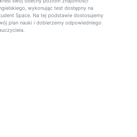
kreśl swój obecny poziom znajomości
ngielskiego, wykonując test dostępny na
tudent Space. Na tej podstawie dostosujemy
wój plan nauki i dobierzemy odpowiedniego
auczyciela.