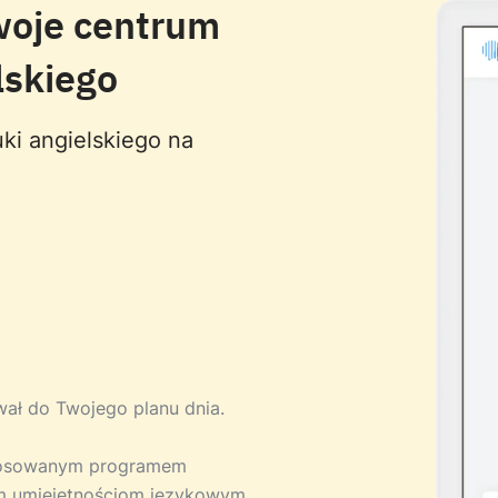
woje centrum
lskiego
ki angielskiego na
ował do Twojego planu dnia.
stosowanym programem
m umiejętnościom językowym.