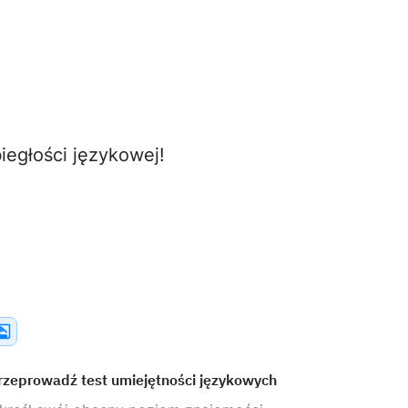
egłości językowej!
rzeprowadź test umiejętności językowych