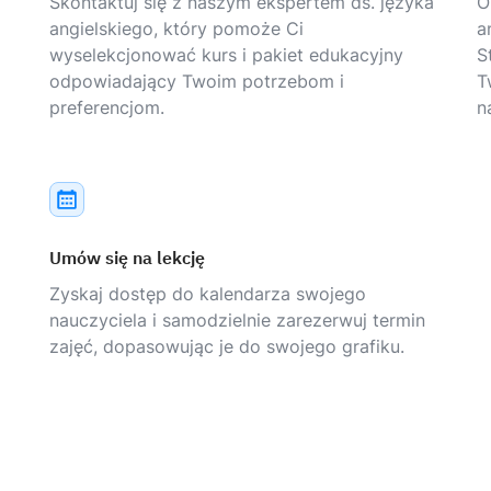
Skontaktuj się z naszym ekspertem ds. języka
O
angielskiego, który pomoże Ci
a
wyselekcjonować kurs i pakiet edukacyjny
S
odpowiadający Twoim potrzebom i
T
preferencjom.
n
Umów się na lekcję
Zyskaj dostęp do kalendarza swojego
nauczyciela i samodzielnie zarezerwuj termin
zajęć, dopasowując je do swojego grafiku.