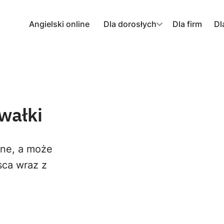
Angielski online
Dla dorosłych
Dla firm
Dl
wałki
ane, a może
sca wraz z