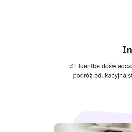
I
Z Fluentbe doświadcza
podróż edukacyjna st