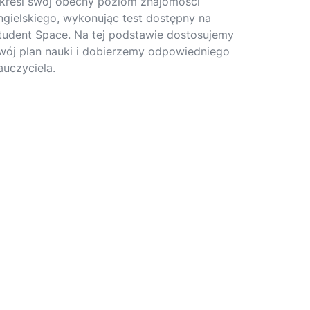
kreśl swój obecny poziom znajomości
ngielskiego, wykonując test dostępny na
tudent Space. Na tej podstawie dostosujemy
wój plan nauki i dobierzemy odpowiedniego
auczyciela.