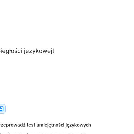
egłości językowej!
rzeprowadź test umiejętności językowych