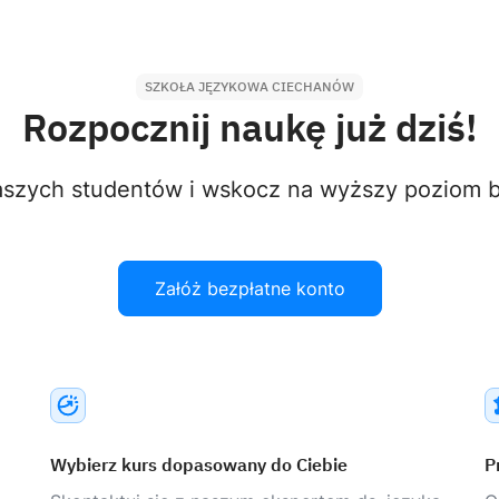
SZKOŁA JĘZYKOWA CIECHANÓW
Rozpocznij naukę już dziś!
aszych studentów i wskocz na wyższy poziom bi
Załóż bezpłatne konto
Wybierz kurs dopasowany do Ciebie
P