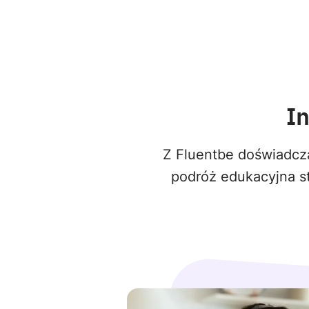
I
Z Fluentbe doświadcza
podróż edukacyjna st