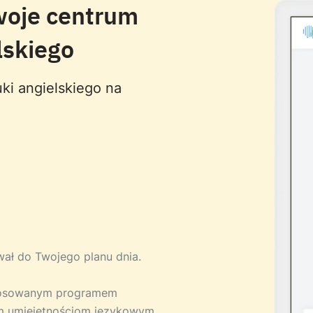
woje centrum
lskiego
ki angielskiego na
ował do Twojego planu dnia.
stosowanym programem
m umiejętnościom językowym.