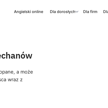
Angielski online
Dla dorosłych
Dla firm
Dl
iechanów
kopane, a może
sca wraz z