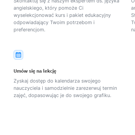
Skontaktuj się z naszym ekspertem ds. języka
O
angielskiego, który pomoże Ci
a
wyselekcjonować kurs i pakiet edukacyjny
S
odpowiadający Twoim potrzebom i
T
preferencjom.
n
Umów się na lekcję
Zyskaj dostęp do kalendarza swojego
nauczyciela i samodzielnie zarezerwuj termin
zajęć, dopasowując je do swojego grafiku.