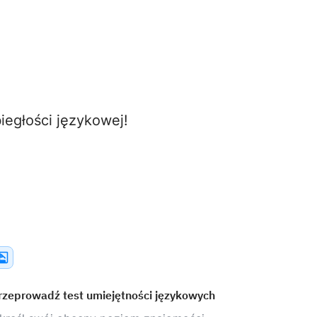
egłości językowej!
rzeprowadź test umiejętności językowych