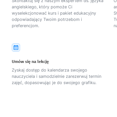
Skontaktuj się z naszym ekspertem ds. języka
O
angielskiego, który pomoże Ci
a
wyselekcjonować kurs i pakiet edukacyjny
S
odpowiadający Twoim potrzebom i
T
preferencjom.
n
Umów się na lekcję
Zyskaj dostęp do kalendarza swojego
nauczyciela i samodzielnie zarezerwuj termin
zajęć, dopasowując je do swojego grafiku.