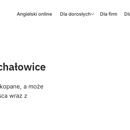
Angielski online
Dla dorosłych
Dla firm
Dl
chałowice
akopane, a może
sca wraz z