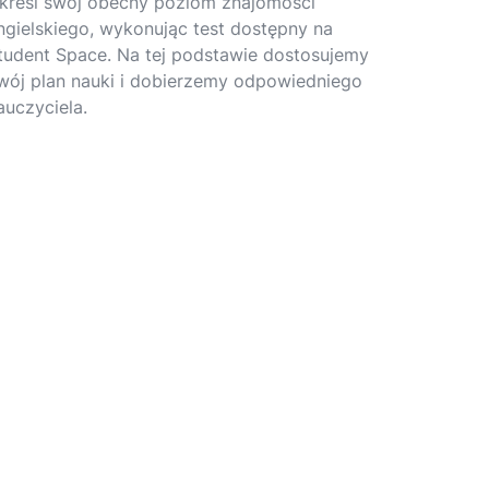
kreśl swój obecny poziom znajomości
ngielskiego, wykonując test dostępny na
tudent Space. Na tej podstawie dostosujemy
wój plan nauki i dobierzemy odpowiedniego
auczyciela.