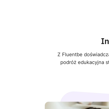
I
Z Fluentbe doświadcza
podróż edukacyjna st