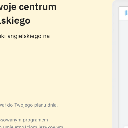
woje centrum
lskiego
ki angielskiego na
ował do Twojego planu dnia.
stosowanym programem
m umiejętnościom językowym.