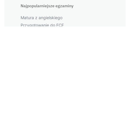
Najpopularniejsze egzaminy
Matura z angielskiego
Przygotowanie do FCE
Przygotowanie do CAE
Przygotowanie do PET
Przygotowanie do IELTS
Największe miasta
Warszawa
Kraków
Łódź
Wrocław
Więcej miast
Napopularniejsze tematy