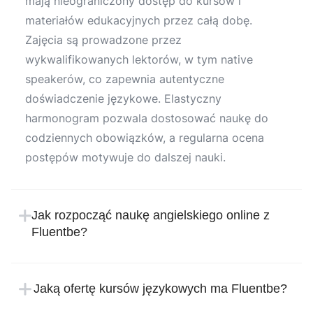
mają nieograniczony dostęp do kursów i
materiałów edukacyjnych przez całą dobę.
Zajęcia są prowadzone przez
wykwalifikowanych lektorów, w tym native
speakerów, co zapewnia autentyczne
doświadczenie językowe. Elastyczny
harmonogram pozwala dostosować naukę do
codziennych obowiązków, a regularna ocena
postępów motywuje do dalszej nauki.
Jak rozpocząć naukę angielskiego online z
Fluentbe?
Rozpoczęcie nauki w Fluentbe jest proste i
intuicyjne. Wystarczy zarejestrować się na
Jaką ofertę kursów językowych ma Fluentbe?
stronie internetowej szkoły językowej, podając