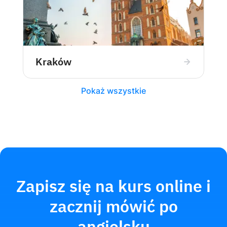
Kraków
Pokaż wszystkie
Zapisz się na kurs online i
zacznij mówić po
angielsku