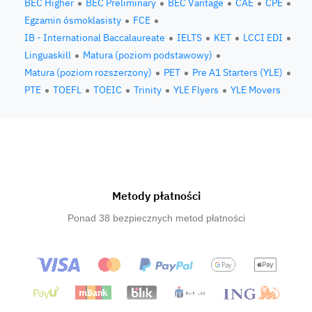
BEC Higher
BEC Preliminary
BEC Vantage
CAE
CPE
Egzamin ósmoklasisty
FCE
IB - International Baccalaureate
IELTS
KET
LCCI EDI
Linguaskill
Matura (poziom podstawowy)
Matura (poziom rozszerzony)
PET
Pre A1 Starters (YLE)
PTE
TOEFL
TOEIC
Trinity
YLE Flyers
YLE Movers
Metody płatności
Ponad 38 bezpiecznych metod płatności