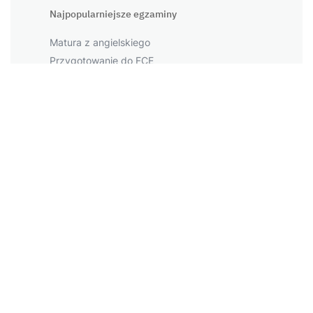
Najpopularniejsze egzaminy
Matura z angielskiego
Przygotowanie do FCE
Przygotowanie do CAE
Przygotowanie do PET
Przygotowanie do IELTS
Największe miasta
Warszawa
Kraków
Łódź
Wrocław
Więcej miast
Napopularniejsze tematy