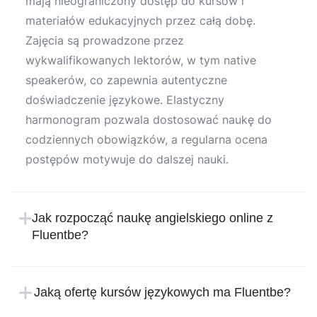
mają nieograniczony dostęp do kursów i
materiałów edukacyjnych przez całą dobę.
Zajęcia są prowadzone przez
wykwalifikowanych lektorów, w tym native
speakerów, co zapewnia autentyczne
doświadczenie językowe. Elastyczny
harmonogram pozwala dostosować naukę do
codziennych obowiązków, a regularna ocena
postępów motywuje do dalszej nauki.
Jak rozpocząć naukę angielskiego online z
Fluentbe?
Rozpoczęcie nauki w Fluentbe jest proste i
intuicyjne. Wystarczy zarejestrować się na
Jaką ofertę kursów językowych ma Fluentbe?
stronie internetowej szkoły językowej, podając