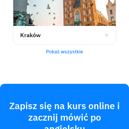
Kraków
Pokaż wszystkie
Zapisz się na kurs online i
zacznij mówić po
angielsku