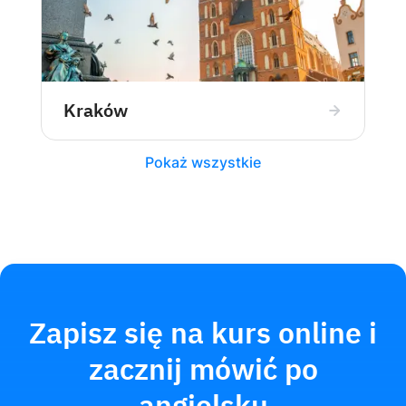
Kraków
Pokaż wszystkie
Zapisz się na kurs online i
zacznij mówić po
angielsku