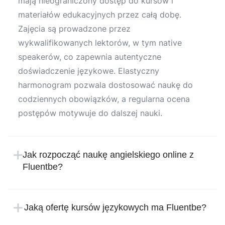
mają nieograniczony dostęp do kursów i
materiałów edukacyjnych przez całą dobę.
Zajęcia są prowadzone przez
wykwalifikowanych lektorów, w tym native
speakerów, co zapewnia autentyczne
doświadczenie językowe. Elastyczny
harmonogram pozwala dostosować naukę do
codziennych obowiązków, a regularna ocena
postępów motywuje do dalszej nauki.
Jak rozpocząć naukę angielskiego online z
Fluentbe?
Rozpoczęcie nauki w Fluentbe jest proste i
intuicyjne. Wystarczy zarejestrować się na
Jaką ofertę kursów językowych ma Fluentbe?
stronie internetowej szkoły językowej, podając