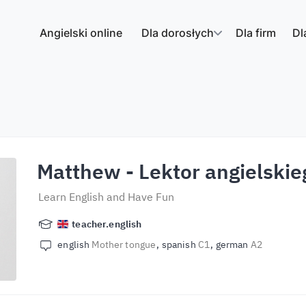
Angielski online
Dla dorosłych
Dla firm
Dl
Matthew
- Lektor angielskie
Learn English and Have Fun
teacher.english
english
Mother tongue
spanish
C1
german
A2