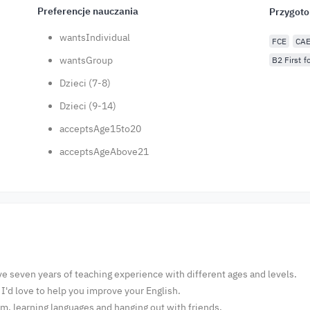
Preferencje nauczania
Przygot
wantsIndividual
FCE
CA
wantsGroup
B2 First f
Dzieci (7-8)
Dzieci (9-14)
acceptsAge15to20
acceptsAgeAbove21
 seven years of teaching experience with different ages and levels.
 I'd love to help you improve your English.
ym, learning languages and hanging out with friends,