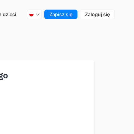
a dzieci
Zapisz się
Zaloguj się
go