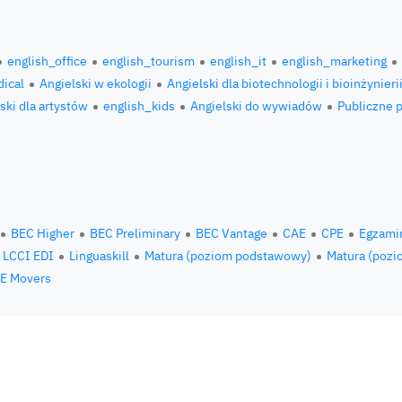
english_office
english_tourism
english_it
english_marketing
ical
Angielski w ekologii
Angielski dla biotechnologii i bioinżynieri
ski dla artystów
english_kids
Angielski do wywiadów
Publiczne 
BEC Higher
BEC Preliminary
BEC Vantage
CAE
CPE
Egzami
LCCI EDI
Linguaskill
Matura (poziom podstawowy)
Matura (pozi
E Movers