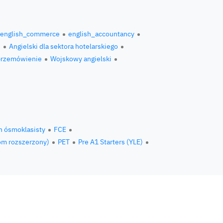
english_commerce
english_accountancy
i
Angielski dla sektora hotelarskiego
przemówienie
Wojskowy angielski
n ósmoklasisty
FCE
om rozszerzony)
PET
Pre A1 Starters (YLE)