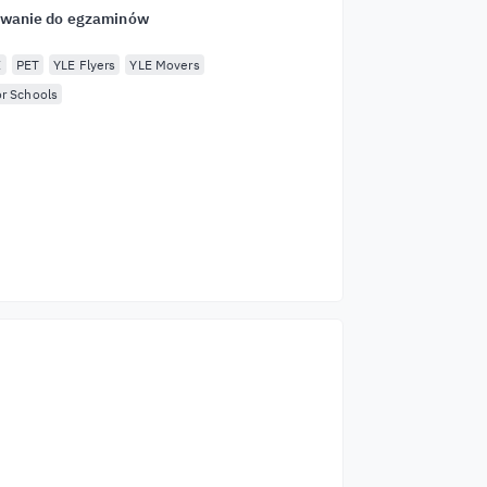
owanie do egzaminów
E
PET
YLE Flyers
YLE Movers
or Schools