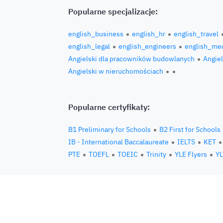
Popularne specjalizacje:
english_business
english_hr
english_travel
english_legal
english_engineers
english_med
Angielski dla pracowników budowlanych
Angiel
Angielski w nieruchomościach
Popularne certyfikaty:
B1 Preliminary for Schools
B2 First for Schools
IB - International Baccalaureate
IELTS
KET
PTE
TOEFL
TOEIC
Trinity
YLE Flyers
YL