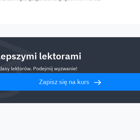
jlepszymi lektorami
klasy lektorów. Podejmij wyzwanie!
Zapisz się na kurs