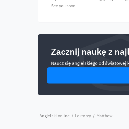
See you soon!
Zacznij naukę z na
Naucz się angielskiego od światowej 
Angielski online
/
Lektorzy
/ Matthew