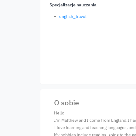
Specjalizacje nauczania
english_travel
O sobie
Hello!
I'm Matthew and I come from England.I have
I love learning and teaching languages, and
My hobbies include reading, going to the g