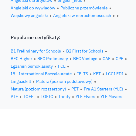
Angielski dla artystów
english_kids
Angielski do wywiadów
Publiczne przemówienie
Wojskowy angielski
Angielski w nieruchomościach
Popularne certyfikaty:
B1 Preliminary for Schools
B2 First for Schools
BEC Higher
BEC Preliminary
BEC Vantage
CAE
CPE
Egzamin ósmoklasisty
FCE
IB - International Baccalaureate
IELTS
KET
LCCI EDI
Linguaskill
Matura (poziom podstawowy)
Matura (poziom rozszerzony)
PET
Pre A1 Starters (YLE)
PTE
TOEFL
TOEIC
Trinity
YLE Flyers
YLE Movers