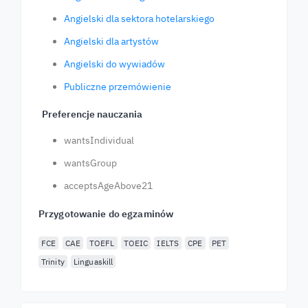
Angielski dla sektora hotelarskiego
Angielski dla artystów
Angielski do wywiadów
Publiczne przemówienie
Preferencje nauczania
wantsIndividual
wantsGroup
acceptsAgeAbove21
Przygotowanie do egzaminów
FCE
CAE
TOEFL
TOEIC
IELTS
CPE
PET
Trinity
Linguaskill