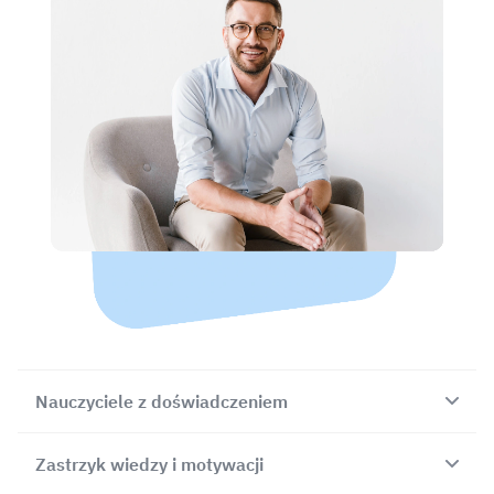
Nauczyciele z doświadczeniem
Lektorzy Fluentbe to wykwalifikowani nauczyciele
Zastrzyk wiedzy i motywacji
języka angielskiego, którzy ukończyli studia z