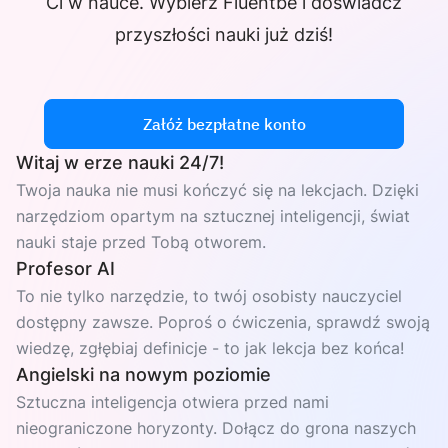
Ci w nauce. Wybierz Fluentbe i doświadcz
przyszłości nauki już dziś!
Załóż bezpłatne konto
Witaj w erze nauki 24/7!
Twoja nauka nie musi kończyć się na lekcjach. Dzięki
narzędziom opartym na sztucznej inteligencji, świat
nauki staje przed Tobą otworem.
Profesor AI
To nie tylko narzędzie, to twój osobisty nauczyciel
dostępny zawsze. Poproś o ćwiczenia, sprawdź swoją
wiedzę, zgłębiaj definicje - to jak lekcja bez końca!
Angielski na nowym poziomie
Sztuczna inteligencja otwiera przed nami
nieograniczone horyzonty. Dołącz do grona naszych