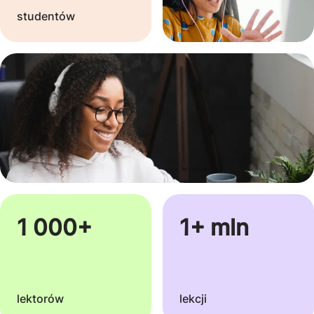
studentów
1 000+
1+ mln
lektorów
lekcji