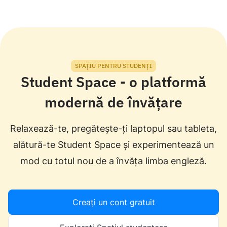
solicităm, în plus, studii legate de predarea limbii
pentru subiect. Fiecare lecție este o sursă de noi
engleze ca limbă străină, de exemplu, să aibă
cunoștințe și motivație. Lectorii noștri moderează
certificate CELTA, DELTA, TEFL.
întâlnirile în așa fel încât fiecare student să
participe activ la conversație și să profite la
maximum de lecție.
SPAȚIU PENTRU STUDENȚI
Student Space - o platformă
modernă de învățare
Relaxează-te, pregătește-ți laptopul sau tableta,
alătură-te Student Space și experimentează un
mod cu totul nou de a învăța limba engleză.
Creați un cont gratuit