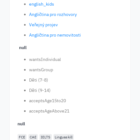
english_kids
Angličtina pro rozhovory
Veřejný projev
Angličtina pro nemovitosti
null
wantsIndividual
wantsGroup
Děti (7-8)
Děti (9-14)
acceptsAge15to20
acceptsAgeAbove21
null
FCE
CAE
IELTS
Linguaskill