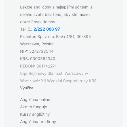
Lekcie angličtiny s najlepšími učiteľmi z
celého sveta bez toho, aby ste museli
opustiť svoj domov.
Tel. č.:
2/222 006 97
Fluentbe Sp. z o.o. Biała 4/81, 00-895
Warszawa, Polska
NIP: 5272738544
KRS: 0000562340
REGON: 361742271
Sąd Rejonowy dla m.st. Warszawy w
Warszawie XII Wydział Gospodarczy KRS
Výučba
Angličtina online
Ako to funguje
Kurzy angličtiny
Angličtina pre firmy