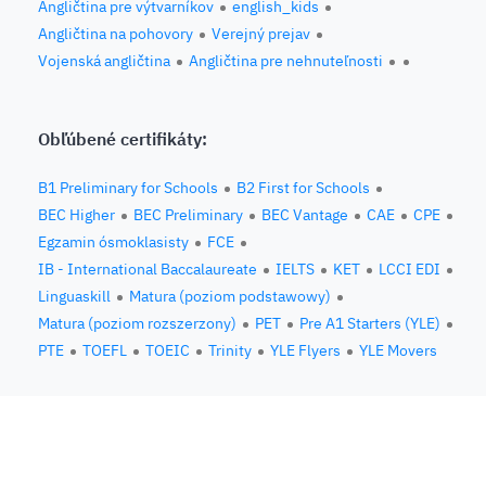
Angličtina pre výtvarníkov
english_kids
Angličtina na pohovory
Verejný prejav
Vojenská angličtina
Angličtina pre nehnuteľnosti
Obľúbené certifikáty:
B1 Preliminary for Schools
B2 First for Schools
BEC Higher
BEC Preliminary
BEC Vantage
CAE
CPE
Egzamin ósmoklasisty
FCE
IB - International Baccalaureate
IELTS
KET
LCCI EDI
Linguaskill
Matura (poziom podstawowy)
Matura (poziom rozszerzony)
PET
Pre A1 Starters (YLE)
PTE
TOEFL
TOEIC
Trinity
YLE Flyers
YLE Movers