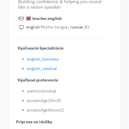
Building confidence & helping you sound
like a native speaker
teacher.english
english
Mother tongue
russian
B2
Vyučovacie špecializácie
english_business
english_medical
Výučbové preferencie
wantsIndividual
acceptsAge15to20
acceptsAgeAbove21
Príprava na skúšky