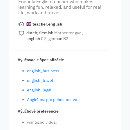
Friendly English teacher who makes
learning fun, relaxed, and useful for real
life, work and travel.
teacher.english
dutch; flemish
Mother tongue
english
C2
german
B2
Vyučovacie špecializácie
english_business
english_travel
english_legal
Angličtina pre pohostinstvo
Výučbové preferencie
wantsIndividual