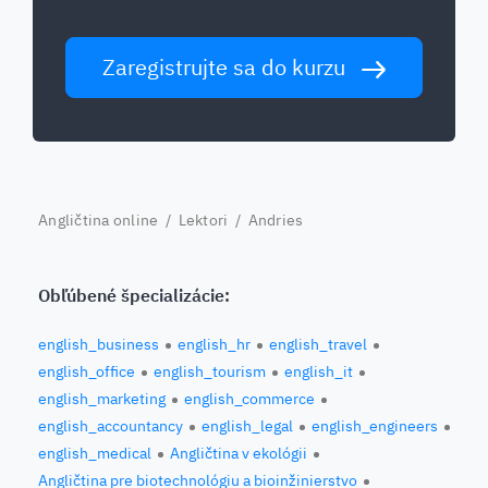
Zaregistrujte sa do kurzu
Angličtina online
/
Lektori
/ Andries
Obľúbené špecializácie:
english_business
english_hr
english_travel
english_office
english_tourism
english_it
english_marketing
english_commerce
english_accountancy
english_legal
english_engineers
english_medical
Angličtina v ekológii
Angličtina pre biotechnológiu a bioinžinierstvo