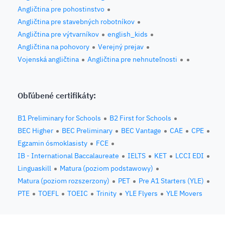
Angličtina pre pohostinstvo
Angličtina pre stavebných robotníkov
Angličtina pre výtvarníkov
english_kids
Angličtina na pohovory
Verejný prejav
Vojenská angličtina
Angličtina pre nehnuteľnosti
Obľúbené certifikáty:
B1 Preliminary for Schools
B2 First for Schools
BEC Higher
BEC Preliminary
BEC Vantage
CAE
CPE
Egzamin ósmoklasisty
FCE
IB - International Baccalaureate
IELTS
KET
LCCI EDI
Linguaskill
Matura (poziom podstawowy)
Matura (poziom rozszerzony)
PET
Pre A1 Starters (YLE)
PTE
TOEFL
TOEIC
Trinity
YLE Flyers
YLE Movers