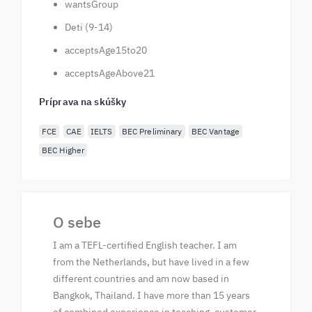
wantsGroup
Deti (9-14)
acceptsAge15to20
acceptsAgeAbove21
Príprava na skúšky
FCE
CAE
IELTS
BEC Preliminary
BEC Vantage
BEC Higher
O sebe
I am a TEFL-certified English teacher. I am
from the Netherlands, but have lived in a few
different countries and am now based in
Bangkok, Thailand. I have more than 15 years