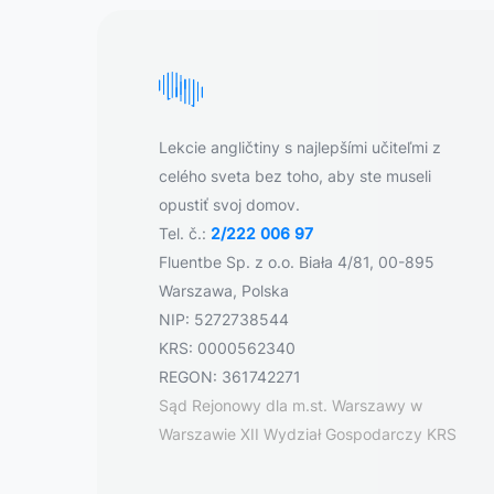
Lekcie angličtiny s najlepšími učiteľmi z
celého sveta bez toho, aby ste museli
opustiť svoj domov.
Tel. č.:
2/222 006 97
Fluentbe Sp. z o.o. Biała 4/81, 00-895
Warszawa, Polska
NIP: 5272738544
KRS: 0000562340
REGON: 361742271
Sąd Rejonowy dla m.st. Warszawy w
Warszawie XII Wydział Gospodarczy KRS