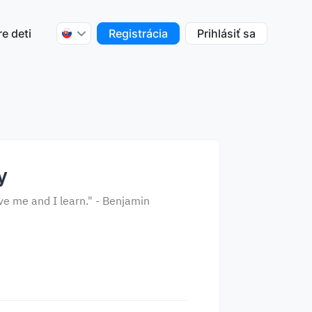
re deti
Registrácia
Prihlásiť sa
y
ve me and I learn." - Benjamin