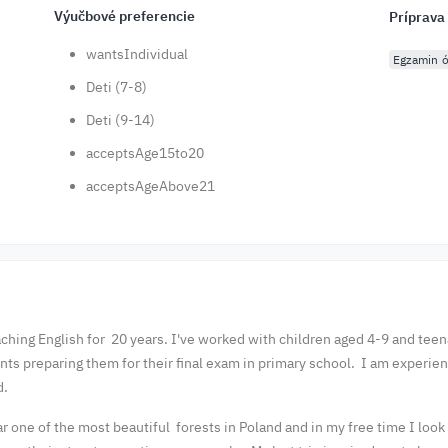
Výučbové preferencie
Príprava
wantsIndividual
Egzamin ó
Deti (7-8)
Deti (9-14)
acceptsAge15to20
acceptsAgeAbove21
aching English for 20 years. I've worked with children aged 4-9 and tee
nts preparing them for their final exam in primary school. I am experie
d.
 near one of the most beautiful forests in Poland and in my free time I loo