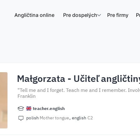
Angličtina online
Pre dospelých
Pre firmy
P
Małgorzata
- Učiteľ angličtin
"Tell me and I forget. Teach me and I remember. Invol
Franklin
teacher.english
polish
Mother tongue
english
C2