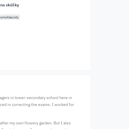
 na skúšky
smoklasisty
nagers in lower-secondary school here in
nced in correcting the exams. I worked for
k after my own flowery garden. But I also