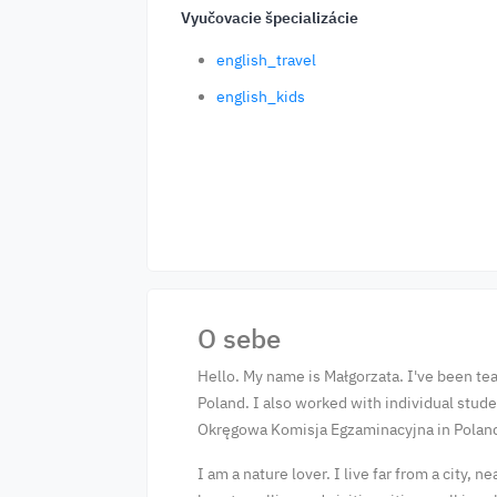
Vyučovacie špecializácie
english_travel
english_kids
O sebe
Hello. My name is Małgorzata. I've been te
Poland. I also worked with individual stude
Okręgowa Komisja Egzaminacyjna in Polan
I am a nature lover. I live far from a city,