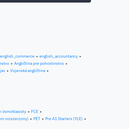
english_commerce
english_accountancy
erstvo
Angličtina pre pohostinstvo
jav
Vojenská angličtina
n ósmoklasisty
FCE
om rozszerzony)
PET
Pre A1 Starters (YLE)