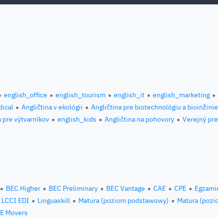
english_office
english_tourism
english_it
english_marketing
ical
Angličtina v ekológii
Angličtina pre biotechnológiu a bioinžini
a pre výtvarníkov
english_kids
Angličtina na pohovory
Verejný pre
BEC Higher
BEC Preliminary
BEC Vantage
CAE
CPE
Egzami
LCCI EDI
Linguaskill
Matura (poziom podstawowy)
Matura (pozi
E Movers