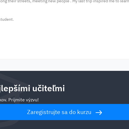
 along their streets, meeting new people . My last trip inspired me to lea
student.
jlepšími učiteľmi
ov. Prijmite výzvu!
Zaregistrujte sa do kurzu