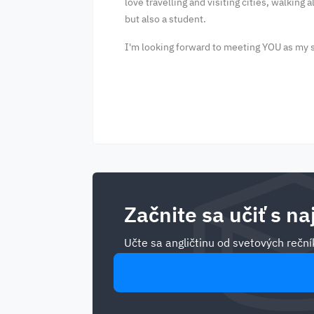
love travelling and visiting cities, walking
but also a student.
I'm looking forward to meeting YOU as my 
Začnite sa učiť s na
Učte sa angličtinu od svetových rečník