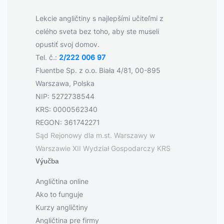
Lekcie angličtiny s najlepšími učiteľmi z
celého sveta bez toho, aby ste museli
opustiť svoj domov.
Tel. č.:
2/222 006 97
Fluentbe Sp. z o.o. Biała 4/81, 00-895
Warszawa, Polska
NIP: 5272738544
KRS: 0000562340
REGON: 361742271
Sąd Rejonowy dla m.st. Warszawy w
Warszawie XII Wydział Gospodarczy KRS
Výučba
Angličtina online
Ako to funguje
Kurzy angličtiny
Angličtina pre firmy