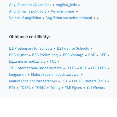
Angličtina pre výtvarníkov
english_kids
Angličtina na pohovory
Verejný prejav
Vojenská angličtina
Angličtina pre nehnuteľnosti
Obľúbené certifikáty:
B1 Preliminary for Schools
B2 First for Schools
BEC Higher
BEC Preliminary
BEC Vantage
CAE
CPE
Egzamin ósmoklasisty
FCE
IB - International Baccalaureate
IELTS
KET
LCCI EDI
Linguaskill
Matura (poziom podstawowy)
Matura (poziom rozszerzony)
PET
Pre A1 Starters (YLE)
PTE
TOEFL
TOEIC
Trinity
YLE Flyers
YLE Movers