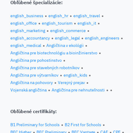
Obľúbené špecializácie:
english_business
english_hr
english_travel
english_office
english_tourism
english_it
english_marketing
english_commerce
english_accountancy
english_legal
english_engineers
english_medical
Angličtina v ekológii
Angličtina pre biotechnológiu a bioinžinierstvo
Angličtina pre pohostinstvo
Angličtina pre stavebných robotníkov
Angličtina pre výtvarníkov
english_kids
Angličtina na pohovory
Verejný prejav
Vojenská angličtina
Angličtina pre nehnuteľnosti
Obľúbené certifikáty:
B1 Preliminary for Schools
B2 First for Schools
BEC Higher
BEC Preliminary
BEC Vantage
CAE
CPE