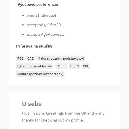
Výučbové preferencie
wantsIndividual
acceptsAge15to20
acceptsAgeAbove21
Príprava na skúšky
FCE
CAE
Matura (poziom podstawowy)
Egzamin ósmoklasisty
TOEFL
IELTS
CPE
Matura (poziom rozszerzony)
O sebe
Hi. I 'm Dora. Greetings from the UK and many
thanks for checking out my profile.