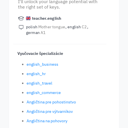
I'll unlock your language potential with
the right set of keys.
teacher.english
polish
Mother tongue
english
C2
german
A1
Vyučovacie špecializácie
english_business
english_hr
english_travel
english_commerce
Angličtina pre pohostinstvo
Angličtina pre výtvarníkov
Angličtina na pohovory