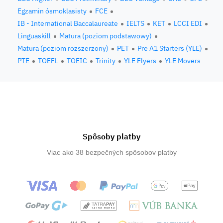
Egzamin ósmoklasisty
FCE
IB - International Baccalaureate
IELTS
KET
LCCI EDI
Linguaskill
Matura (poziom podstawowy)
Matura (poziom rozszerzony)
PET
Pre A1 Starters (YLE)
PTE
TOEFL
TOEIC
Trinity
YLE Flyers
YLE Movers
Spôsoby platby
Viac ako 38 bezpečných spôsobov platby