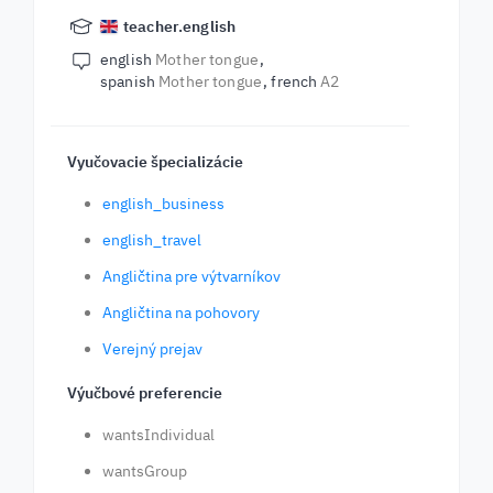
teacher.english
english
Mother tongue
spanish
Mother tongue
french
A2
Vyučovacie špecializácie
english_business
english_travel
Angličtina pre výtvarníkov
Angličtina na pohovory
Verejný prejav
Výučbové preferencie
wantsIndividual
wantsGroup