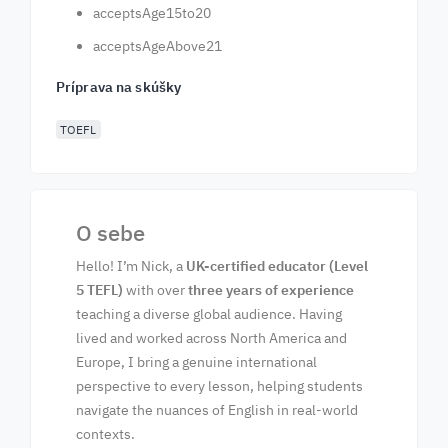
acceptsAge15to20
acceptsAgeAbove21
Príprava na skúšky
TOEFL
O sebe
Hello! I’m Nick, a
UK-certified educator (Level
5 TEFL)
with over
three years of experience
teaching a diverse global audience. Having
lived and worked across North America and
Europe, I bring a genuine international
perspective to every lesson, helping students
navigate the nuances of English in real-world
contexts.