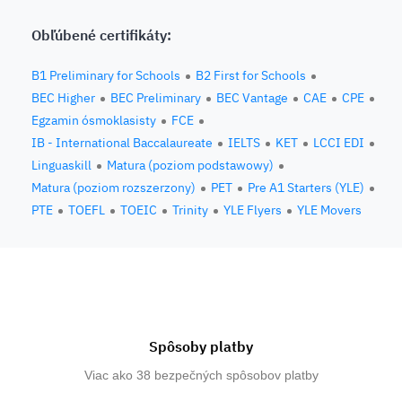
Obľúbené certifikáty:
B1 Preliminary for Schools
B2 First for Schools
BEC Higher
BEC Preliminary
BEC Vantage
CAE
CPE
Egzamin ósmoklasisty
FCE
IB - International Baccalaureate
IELTS
KET
LCCI EDI
Linguaskill
Matura (poziom podstawowy)
Matura (poziom rozszerzony)
PET
Pre A1 Starters (YLE)
PTE
TOEFL
TOEIC
Trinity
YLE Flyers
YLE Movers
Spôsoby platby
Viac ako 38 bezpečných spôsobov platby