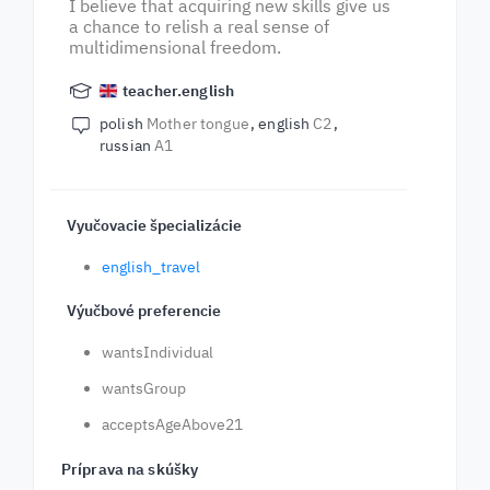
I believe that acquiring new skills give us
a chance to relish a real sense of
multidimensional freedom.
teacher.english
polish
Mother tongue
english
C2
russian
A1
Vyučovacie špecializácie
english_travel
Výučbové preferencie
wantsIndividual
wantsGroup
acceptsAgeAbove21
Príprava na skúšky