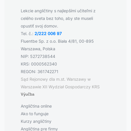
Lekcie angličtiny s najlepšími učiteľmi z
celého sveta bez toho, aby ste museli
opustiť svoj domov.
Tel. č.:
2/222 006 97
Fluentbe Sp. z o.o. Biała 4/81, 00-895
Warszawa, Polska
NIP: 5272738544
KRS: 0000562340
REGON: 361742271
Sąd Rejonowy dla m.st. Warszawy w
Warszawie XII Wydział Gospodarczy KRS
Výučba
Angličtina online
Ako to funguje
Kurzy angličtiny
Angličtina pre firmy