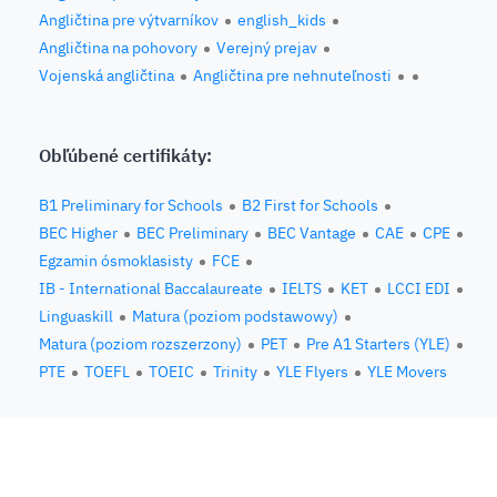
Angličtina pre výtvarníkov
english_kids
Angličtina na pohovory
Verejný prejav
Vojenská angličtina
Angličtina pre nehnuteľnosti
Obľúbené certifikáty:
B1 Preliminary for Schools
B2 First for Schools
BEC Higher
BEC Preliminary
BEC Vantage
CAE
CPE
Egzamin ósmoklasisty
FCE
IB - International Baccalaureate
IELTS
KET
LCCI EDI
Linguaskill
Matura (poziom podstawowy)
Matura (poziom rozszerzony)
PET
Pre A1 Starters (YLE)
PTE
TOEFL
TOEIC
Trinity
YLE Flyers
YLE Movers