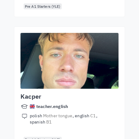
Pre A1 Starters (YLE)
Kacper
teacher.english
polish
Mother tongue
english
C1
spanish
B1