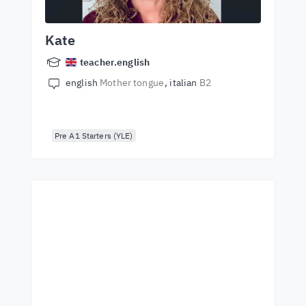
Kate
teacher.english
english
Mother tongue
italian
B2
Pre A1 Starters (YLE)
Začnite sa učiť s
najlepšími učiteľmi
Učte sa angličtinu od svetových rečníkov.
Prijmite výzvu!