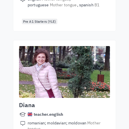
portuguese
Mother tongue
spanish
B1
Pre A1 Starters (YLE)
Diana
teacher.english
romanian; moldavian; moldovan
Mother
tongue