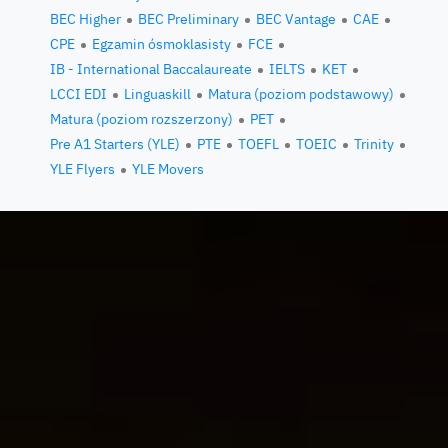
BEC Higher
BEC Preliminary
BEC Vantage
CAE
CPE
Egzamin ósmoklasisty
FCE
IB - International Baccalaureate
IELTS
KET
LCCI EDI
Linguaskill
Matura (poziom podstawowy)
Matura (poziom rozszerzony)
PET
Pre A1 Starters (YLE)
PTE
TOEFL
TOEIC
Trinity
YLE Flyers
YLE Movers