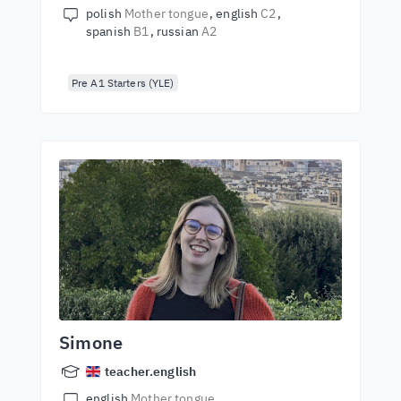
polish
Mother tongue
english
C2
spanish
B1
russian
A2
Pre A1 Starters (YLE)
Simone
teacher.english
english
Mother tongue