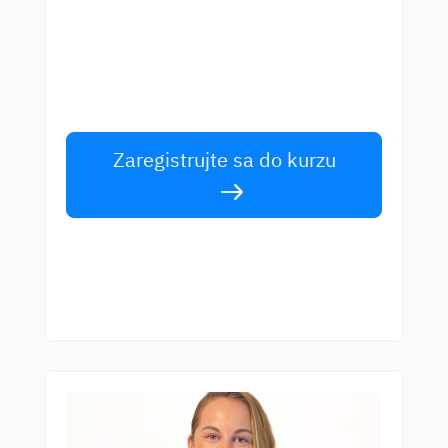
najlepšími učiteľmi
Učte sa angličtinu od svetových rečníkov.
Prijmite výzvu!
Zaregistrujte sa do kurzu