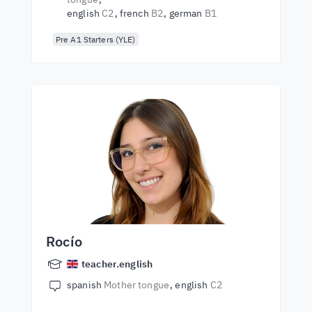
english
C2
french
B2
german
B1
Pre A1 Starters (YLE)
Rocío
teacher.english
spanish
Mother tongue
english
C2