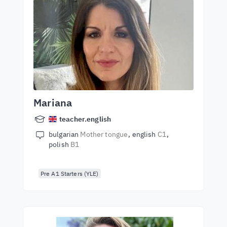
Mariana
teacher.english
bulgarian
Mother tongue
english
C1
polish
B1
Pre A1 Starters (YLE)