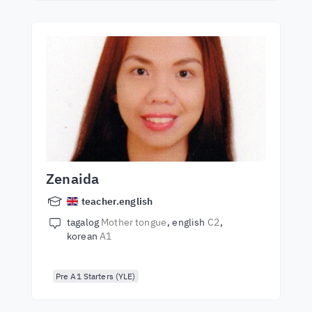
Zenaida
teacher.english
tagalog
Mother tongue
english
C2
korean
A1
Pre A1 Starters (YLE)