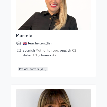
Mariela
teacher.english
spanish
Mother tongue
english
C2
italian
B1
chinese
A2
Pre A1 Starters (YLE)