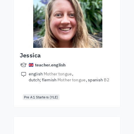
Jessica
teacher.english
english
Mother tongue
dutch; flemish
Mother tongue
spanish
B2
Pre A1 Starters (YLE)
Začnite sa učiť s