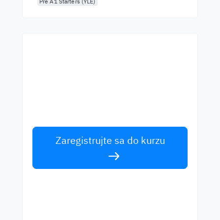
Pre A1 Starters (YLE)
Začnite sa učiť s
najlepšími učiteľmi
Učte sa angličtinu od svetových rečníkov.
Prijmite výzvu!
Zaregistrujte sa do kurzu