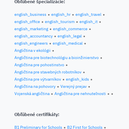
Obľúbené špecializácie:
english_business
english_hr
english_travel
english_office
english_tourism
english_it
english_marketing
english_commerce
english_accountancy
english_legal
english_engineers
english_medical
Angličtina v ekológii
Angličtina pre biotechnológiu a bioinžinierstvo
Angličtina pre pohostinstvo
Angličtina pre stavebných robotníkov
Angličtina pre výtvarníkov
english_kids
Angličtina na pohovory
Verejný prejav
Vojenská angličtina
Angličtina pre nehnuteľnosti
Obľúbené certifikáty:
B1 Preliminary for Schools
B2 First for Schools