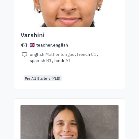
Varshini
teacher.english
english
Mother tongue
french
C1
spanish
B1
hindi
A1
Pre A1 Starters (YLE)