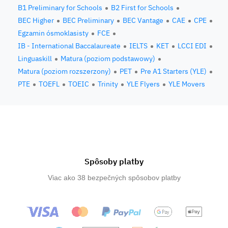
B1 Preliminary for Schools
B2 First for Schools
BEC Higher
BEC Preliminary
BEC Vantage
CAE
CPE
Egzamin ósmoklasisty
FCE
IB - International Baccalaureate
IELTS
KET
LCCI EDI
Linguaskill
Matura (poziom podstawowy)
Matura (poziom rozszerzony)
PET
Pre A1 Starters (YLE)
PTE
TOEFL
TOEIC
Trinity
YLE Flyers
YLE Movers
Spôsoby platby
Viac ako 38 bezpečných spôsobov platby