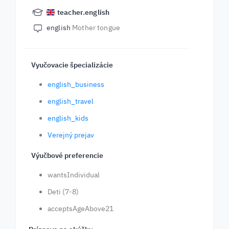
teacher.english
english
Mother tongue
Vyučovacie špecializácie
english_business
english_travel
english_kids
Verejný prejav
Výučbové preferencie
wantsIndividual
Deti (7-8)
acceptsAgeAbove21