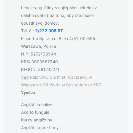
Lekcie angličtiny s najlepšími učiteľmi z
celého sveta bez toho, aby ste museli
opustiť svoj domov.
Tel. č.:
2/222 006 97
Fluentbe Sp. z o.o. Biała 4/81, 00-895
Warszawa, Polska
NIP: 5272738544
KRS: 0000562340
REGON: 361742271
Sąd Rejonowy dla m.st. Warszawy w
Warszawie XII Wydział Gospodarczy KRS
Výučba
Angličtina online
Ako to funguje
Kurzy angličtiny
Angličtina pre firmy