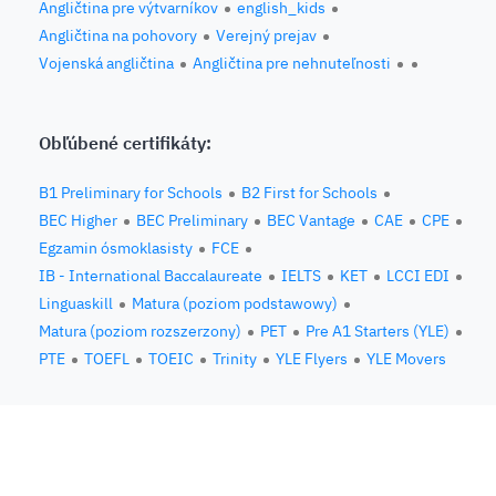
Angličtina pre výtvarníkov
english_kids
Angličtina na pohovory
Verejný prejav
Vojenská angličtina
Angličtina pre nehnuteľnosti
Obľúbené certifikáty:
B1 Preliminary for Schools
B2 First for Schools
BEC Higher
BEC Preliminary
BEC Vantage
CAE
CPE
Egzamin ósmoklasisty
FCE
IB - International Baccalaureate
IELTS
KET
LCCI EDI
Linguaskill
Matura (poziom podstawowy)
Matura (poziom rozszerzony)
PET
Pre A1 Starters (YLE)
PTE
TOEFL
TOEIC
Trinity
YLE Flyers
YLE Movers