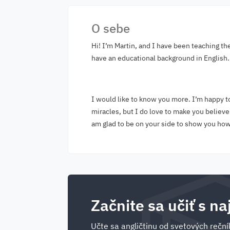
O sebe
Hi! I’m Martin, and I have been teaching th
have an educational background in English. 
I would like to know you more. I’m happy t
miracles, but I do love to make you believe
am glad to be on your side to show you how
Začnite sa učiť s na
Učte sa angličtinu od svetových rečník