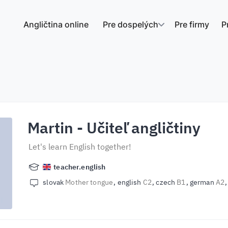
Angličtina online
Pre dospelých
Pre firmy
P
Martin
- Učiteľ angličtiny
Let's learn English together!
teacher.english
slovak
Mother tongue
english
C2
czech
B1
german
A2