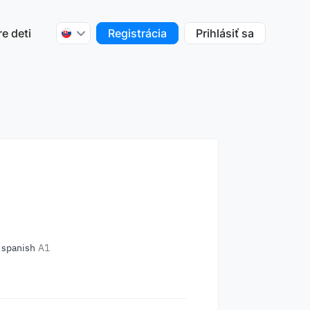
re deti
Registrácia
Prihlásiť sa
spanish
A1