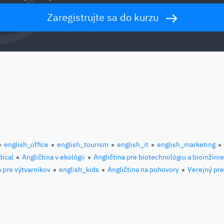
Zaregistrujte sa do kurzu
english_office
english_tourism
english_it
english_marketing
ical
Angličtina v ekológii
Angličtina pre biotechnológiu a bioinžini
a pre výtvarníkov
english_kids
Angličtina na pohovory
Verejný pre