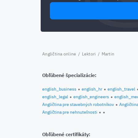
Angličtina online
/
Lektori
/ Martin
Obľúbené špecializácie:
english_business
english_hr
english_travel
english_legal
english_engineers
english_med
Angličtina pre stavebných robotníkov
Angličtin
Angličtina pre nehnuteľnosti
Obľúbené certifikáty: