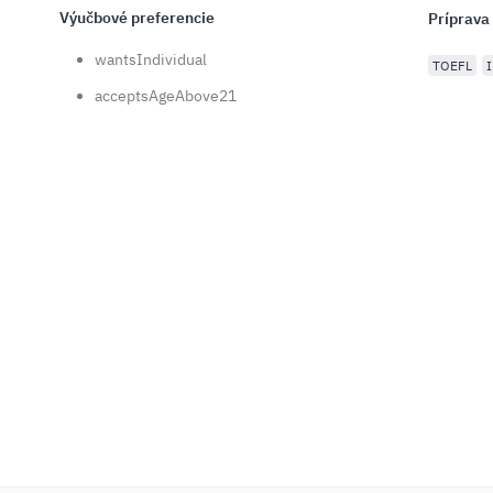
Výučbové preferencie
Príprava
wantsIndividual
TOEFL
acceptsAgeAbove21