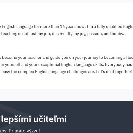
e English language for more than 16 years now. I’m a fully qualified Engl
Teaching is not just my job, it is mostly my joy, passion, and hobby.
o become your teacher and guide you on your journey to becoming a flue
 in yourself and your exceptional English language skills.
Everybody
has 
 easy the complex English language challenges are. Let’s do it together!
jlepšími učiteľmi
ov. Prijmite výzvu!