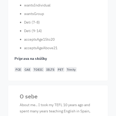
wantsIndividual
wantsGroup
Deti (7-8)
Deti (9-14)
acceptsAge15to20
acceptsAgeAbove21
Príprava na skúšky
FCE
CAE
TOEIC
IELTS
PET
Trinity
O sebe
About me.. I took my TEFL 10 years ago and
spent many years teaching English in Spain,