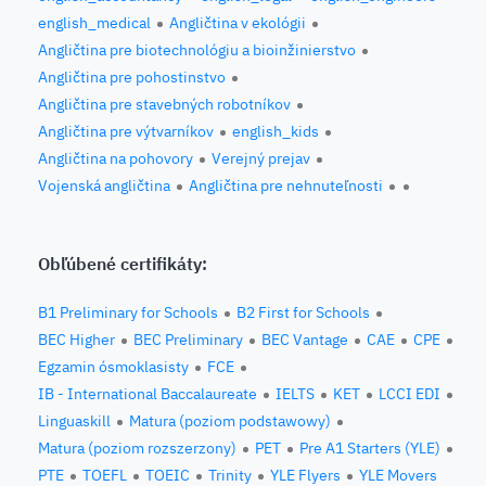
english_medical
Angličtina v ekológii
Angličtina pre biotechnológiu a bioinžinierstvo
Angličtina pre pohostinstvo
Angličtina pre stavebných robotníkov
Angličtina pre výtvarníkov
english_kids
Angličtina na pohovory
Verejný prejav
Vojenská angličtina
Angličtina pre nehnuteľnosti
Obľúbené certifikáty:
B1 Preliminary for Schools
B2 First for Schools
BEC Higher
BEC Preliminary
BEC Vantage
CAE
CPE
Egzamin ósmoklasisty
FCE
IB - International Baccalaureate
IELTS
KET
LCCI EDI
Linguaskill
Matura (poziom podstawowy)
Matura (poziom rozszerzony)
PET
Pre A1 Starters (YLE)
PTE
TOEFL
TOEIC
Trinity
YLE Flyers
YLE Movers