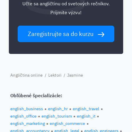
Učte sa angličtinu od svetových rečníkov.
Prijmite výzvu!
Zaregistrujte sa do kurzu
Angličtina online
/
Lektori
/ Jasmine
Obľúbené špecializácie:
english_business
english_hr
english_travel
english_office
english_tourism
english_it
english_marketing
english_commerce
english_accountancy
english_legal
english_engineers