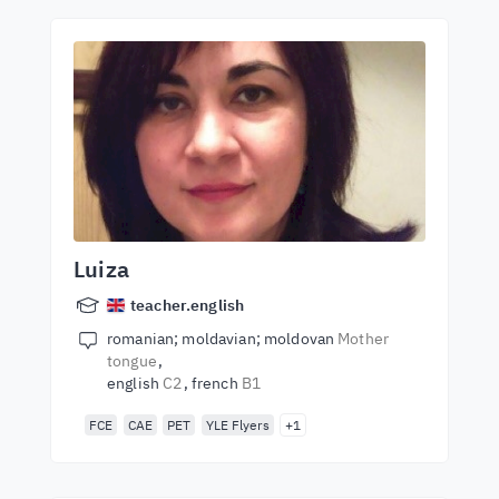
Luiza
teacher.english
romanian; moldavian; moldovan
Mother
tongue
english
C2
french
B1
FCE
CAE
PET
YLE Flyers
+1