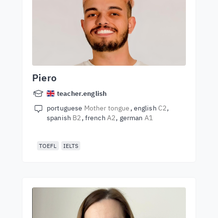
Piero
teacher.english
portuguese
Mother tongue
english
C2
spanish
B2
french
A2
german
A1
TOEFL
IELTS