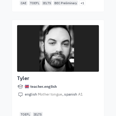
CAE
TOEFL
IELTS
BEC Preliminary
+1
Tyler
teacher.english
english
Mother tongue
spanish
A1
TOEFL
IELTS