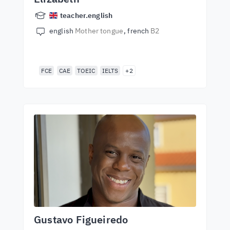
teacher.english
english
Mother tongue
french
B2
FCE
CAE
TOEIC
IELTS
+2
Gustavo Figueiredo