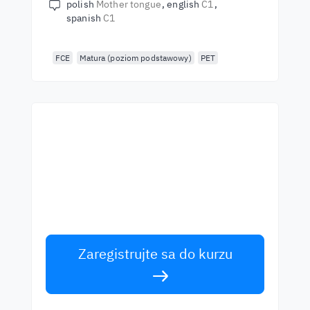
polish
Mother tongue
english
C1
spanish
C1
FCE
Matura (poziom podstawowy)
PET
Začnite sa učiť s
najlepšími učiteľmi
Učte sa angličtinu od svetových rečníkov.
Prijmite výzvu!
Zaregistrujte sa do kurzu