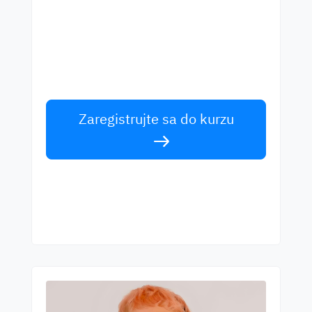
najlepšími učiteľmi
Učte sa angličtinu od svetových rečníkov.
Prijmite výzvu!
Zaregistrujte sa do kurzu