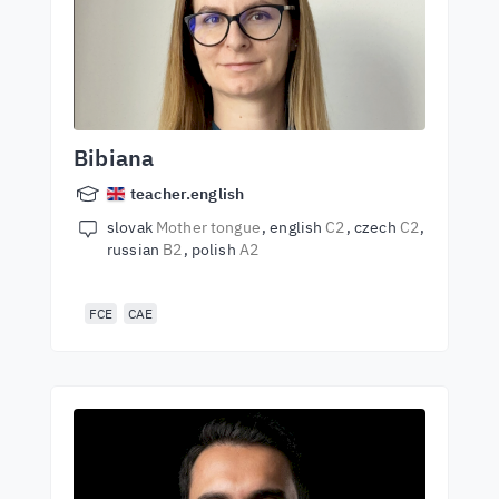
Bibiana
teacher.english
slovak
Mother tongue
english
C2
czech
C2
russian
B2
polish
A2
FCE
CAE