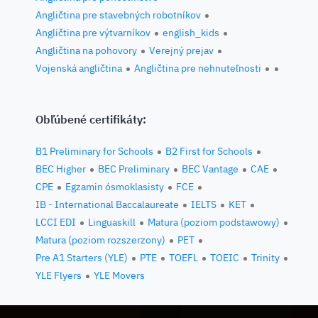
Angličtina pre stavebných robotníkov
Angličtina pre výtvarníkov
english_kids
Angličtina na pohovory
Verejný prejav
Vojenská angličtina
Angličtina pre nehnuteľnosti
Obľúbené certifikáty:
B1 Preliminary for Schools
B2 First for Schools
BEC Higher
BEC Preliminary
BEC Vantage
CAE
CPE
Egzamin ósmoklasisty
FCE
IB - International Baccalaureate
IELTS
KET
LCCI EDI
Linguaskill
Matura (poziom podstawowy)
Matura (poziom rozszerzony)
PET
Pre A1 Starters (YLE)
PTE
TOEFL
TOEIC
Trinity
YLE Flyers
YLE Movers