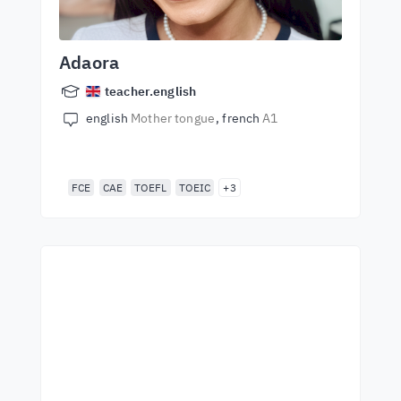
Adaora
teacher.english
english
Mother tongue
french
A1
FCE
CAE
TOEFL
TOEIC
+3
Začnite sa učiť s
najlepšími učiteľmi
Učte sa angličtinu od svetových rečníkov.
Prijmite výzvu!