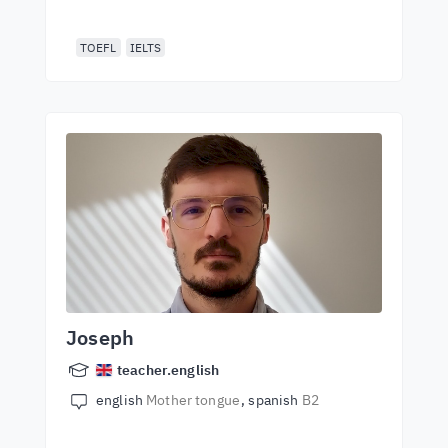
TOEFL
IELTS
Joseph
teacher.english
english
Mother tongue
spanish
B2