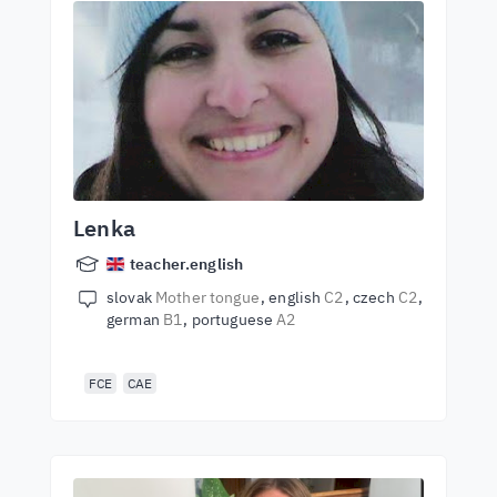
Lenka
teacher.english
slovak
Mother tongue
english
C2
czech
C2
german
B1
portuguese
A2
FCE
CAE