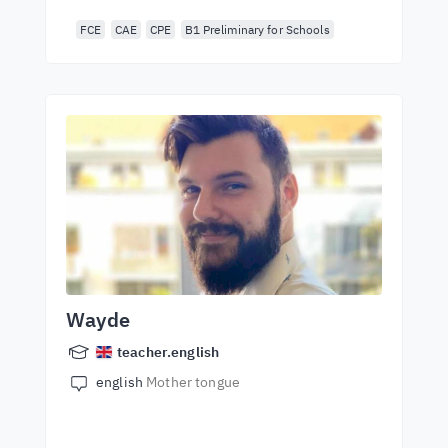
FCE
CAE
CPE
B1 Preliminary for Schools
Wayde
teacher.english
english
Mother tongue