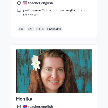
teacher.english
portuguese
Mother tongue
english
C2
french
A1
FCE
CAE
IELTS
Linguaskill
Monika
teacher.english