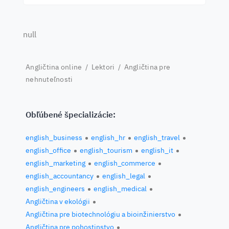
null
Angličtina online
/
Lektori
/
Angličtina pre
nehnuteľnosti
Obľúbené špecializácie:
english_business
english_hr
english_travel
english_office
english_tourism
english_it
english_marketing
english_commerce
english_accountancy
english_legal
english_engineers
english_medical
Angličtina v ekológii
Angličtina pre biotechnológiu a bioinžinierstvo
Angličtina pre pohostinstvo