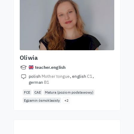
Oliwia
teacher.english
polish
Mother tongue
english
C1
german
B1
FCE
CAE
Matura (poziom podstawowy)
Egzamin ósmoklasisty
+2
Začnite sa učiť s