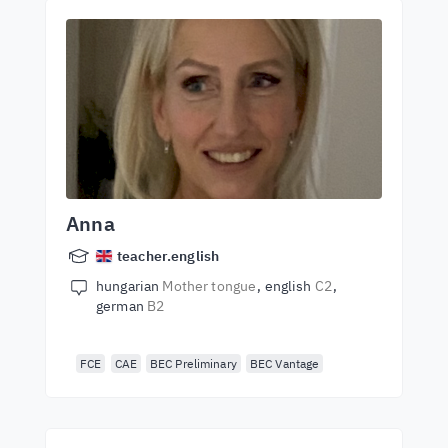
Anna
teacher.english
hungarian
Mother tongue
english
C2
german
B2
FCE
CAE
BEC Preliminary
BEC Vantage