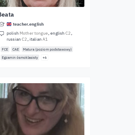
Beata
teacher.english
polish
Mother tongue
english
C2
russian
C2
italian
A1
FCE
CAE
Matura (poziom podstawowy)
Egzamin ósmoklasisty
+6