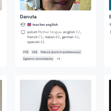
Danuta
teacher.english
polish
Mother tongue
english
C2
french
C1
italian
B2
german
A1
spanish
A1
FCE
CAE
Matura (poziom podstawowy)
Egzamin ósmoklasisty
+5