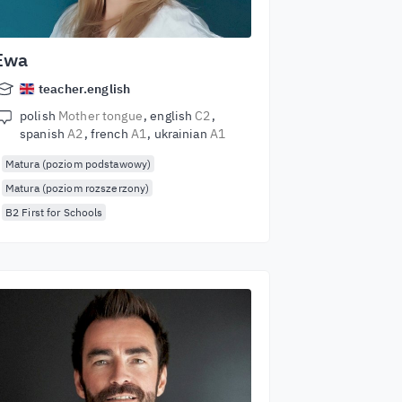
Ewa
teacher.english
polish
Mother tongue
english
C2
spanish
A2
french
A1
ukrainian
A1
Matura (poziom podstawowy)
Matura (poziom rozszerzony)
B2 First for Schools