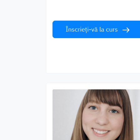
Învățați limba engleză de la vorbitori d
talie mondială. Acceptă provocarea!
Înscrieți-vă la curs