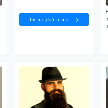
talie mondială. Acceptă provocarea!
Înscrieți-vă la curs