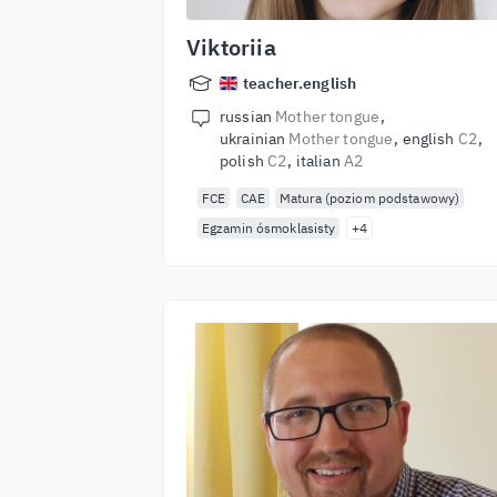
Viktoriia
teacher.english
russian
Mother tongue
ukrainian
Mother tongue
english
C2
polish
C2
italian
A2
FCE
CAE
Matura (poziom podstawowy)
Egzamin ósmoklasisty
+4