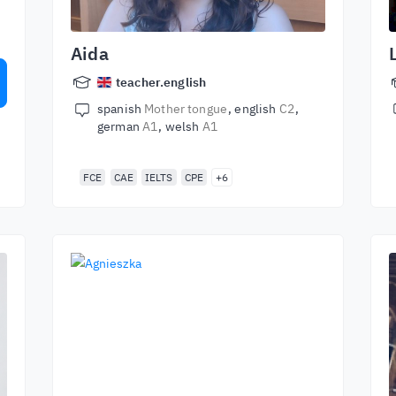
e
Aida
teacher.english
spanish
Mother tongue
english
C2
german
A1
welsh
A1
FCE
CAE
IELTS
CPE
+6