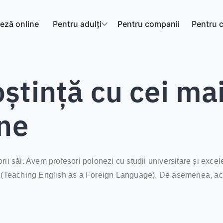
eză online
Pentru adulți
Pentru companii
Pentru c
ștință cu cei ma
ine
ii săi. Avem profesori polonezi cu studii universitare și excelen
L (Teaching English as a Foreign Language). De asemenea, aceș