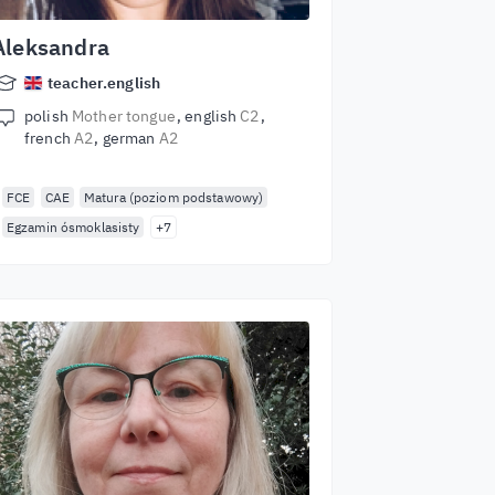
Aleksandra
teacher.english
polish
Mother tongue
english
C2
french
A2
german
A2
FCE
CAE
Matura (poziom podstawowy)
Egzamin ósmoklasisty
+7