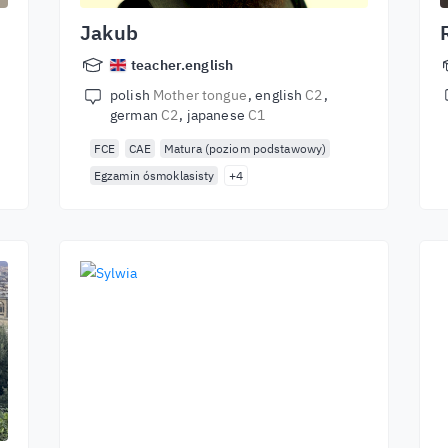
Jakub
teacher.english
polish
Mother tongue
english
C2
german
C2
japanese
C1
FCE
CAE
Matura (poziom podstawowy)
Egzamin ósmoklasisty
+4
Î
t