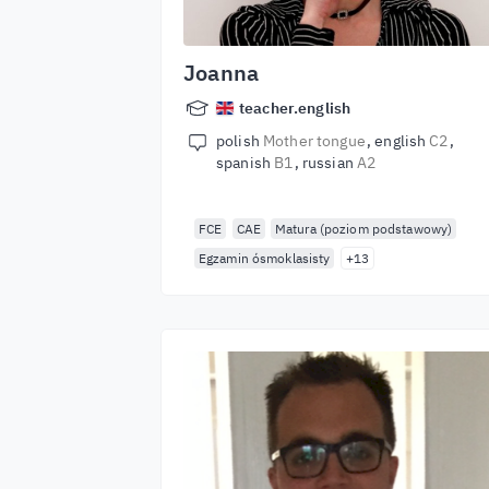
Joanna
teacher.english
polish
Mother tongue
english
C2
spanish
B1
russian
A2
FCE
CAE
Matura (poziom podstawowy)
Egzamin ósmoklasisty
+13