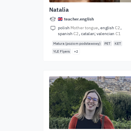
Natalia
teacher.english
polish
Mother tongue
english
C2
spanish
C2
catalan; valencian
C1
Matura (poziom podstawowy)
PET
KET
YLE Flyers
+2