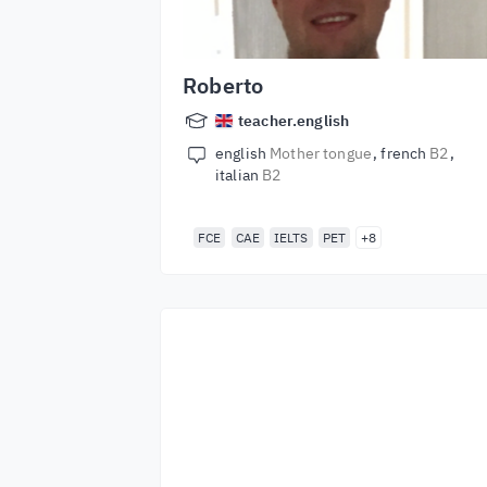
Roberto
teacher.english
english
Mother tongue
french
B2
italian
B2
FCE
CAE
IELTS
PET
+8
Începeți să învățați
cu cei mai buni
profesori