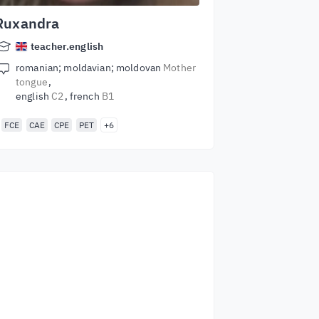
Ruxandra
teacher.english
romanian; moldavian; moldovan
Mother
tongue
english
C2
french
B1
FCE
CAE
CPE
PET
+6
Începeți să învățați
cu cei mai buni
profesori
nvățați limba engleză de la vorbitori de
alie mondială. Acceptă provocarea!