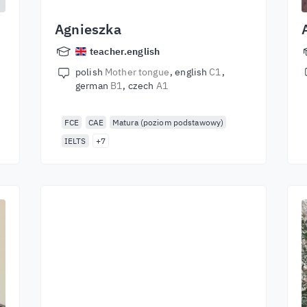
Agnieszka
teacher.english
polish
Mother tongue
english
C1
german
B1
czech
A1
FCE
CAE
Matura (poziom podstawowy)
IELTS
+7
Începeți să învățați
cu cei mai buni
profesori
Învățați limba engleză de la vorbitori de