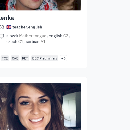
Lenka
teacher.english
slovak
Mother tongue
english
C2
czech
C1
serbian
A1
FCE
CAE
PET
BEC Preliminary
+6