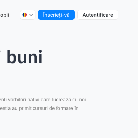
opii
Înscrieți-vă
Autentificare
i buni
ți vorbitori nativi care lucrează cu noi.
tia au primit cursuri de formare în