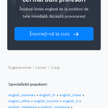
Învățați limba engleză de la vorbitori de
talie mondială. Acceptă provocarea!
Înscrieți-vă la curs
Engleză online
/
Lectori
/ Craig
Specializări populare:
english_business
english_hr
english_travel
english_office
english_tourism
english_it
english_marketing
english_commerce