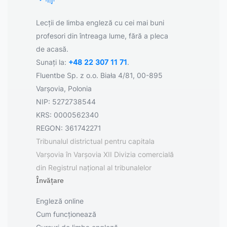
Lecții de limba engleză cu cei mai buni
profesori din întreaga lume, fără a pleca
de acasă.
Sunați la:
+48 22 307 11 71
.
Fluentbe Sp. z o.o. Biała 4/81, 00-895
Varșovia, Polonia
NIP: 5272738544
KRS: 0000562340
REGON: 361742271
Tribunalul districtual pentru capitala
Varșovia în Varșovia XII Divizia comercială
din Registrul național al tribunalelor
Învățare
Engleză online
Cum funcționează