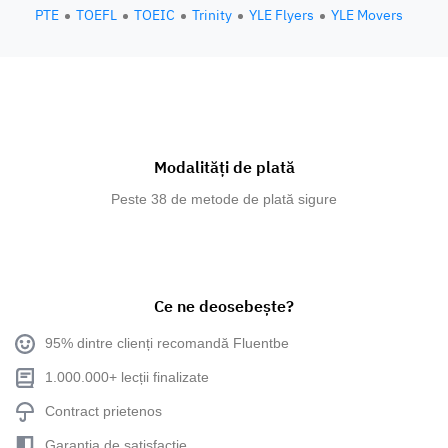
PTE
TOEFL
TOEIC
Trinity
YLE Flyers
YLE Movers
Modalități de plată
Peste 38 de metode de plată sigure
Ce ne deosebește?
95% dintre clienți recomandă Fluentbe
1.000.000+ lecții finalizate
Contract prietenos
Garanția de satisfacție