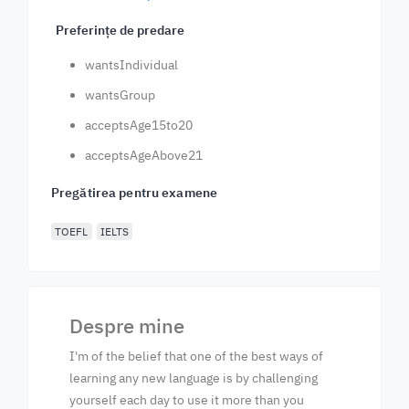
Preferințe de predare
wantsIndividual
wantsGroup
acceptsAge15to20
acceptsAgeAbove21
Pregătirea pentru examene
TOEFL
IELTS
Despre mine
I'm of the belief that one of the best ways of
learning any new language is by challenging
yourself each day to use it more than you