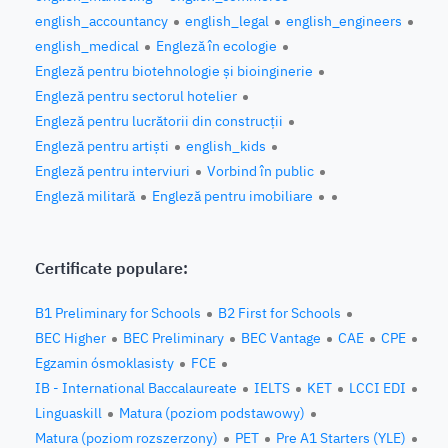
english_accountancy
english_legal
english_engineers
english_medical
Engleză în ecologie
Engleză pentru biotehnologie și bioinginerie
Engleză pentru sectorul hotelier
Engleză pentru lucrătorii din construcții
Engleză pentru artiști
english_kids
Engleză pentru interviuri
Vorbind în public
Engleză militară
Engleză pentru imobiliare
Certificate populare:
B1 Preliminary for Schools
B2 First for Schools
BEC Higher
BEC Preliminary
BEC Vantage
CAE
CPE
Egzamin ósmoklasisty
FCE
IB - International Baccalaureate
IELTS
KET
LCCI EDI
Linguaskill
Matura (poziom podstawowy)
Matura (poziom rozszerzony)
PET
Pre A1 Starters (YLE)