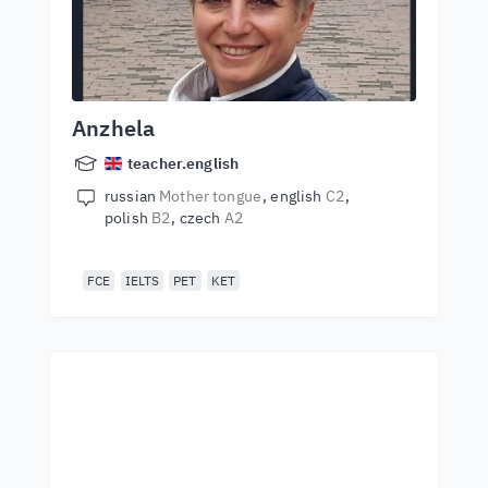
Anzhela
teacher.english
russian
Mother tongue
english
C2
polish
B2
czech
A2
FCE
IELTS
PET
KET
Începeți să învățați cu cei
mai buni profesori