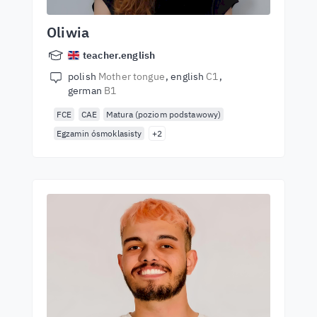
Oliwia
teacher.english
polish
Mother tongue
english
C1
german
B1
FCE
CAE
Matura (poziom podstawowy)
Egzamin ósmoklasisty
+2