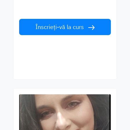
Învățați limba engleză de la vorbitori de
talie mondială. Acceptă provocarea!
Înscrieți-vă la curs