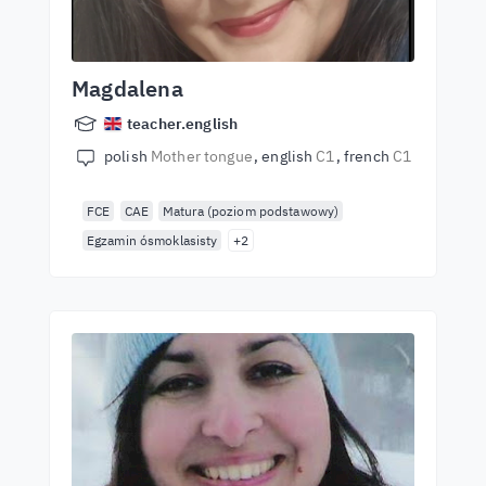
Magdalena
teacher.english
polish
Mother tongue
english
C1
french
C1
FCE
CAE
Matura (poziom podstawowy)
Egzamin ósmoklasisty
+2