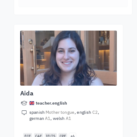
Aida
teacher.english
spanish
Mother tongue
english
C2
german
A1
welsh
A1
FCE
CAE
IELTS
CPE
+6