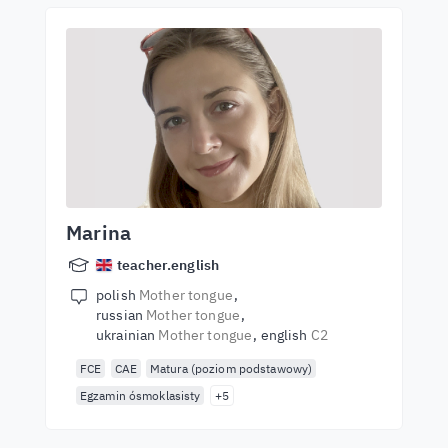
Marina
teacher.english
polish
Mother tongue
russian
Mother tongue
ukrainian
Mother tongue
english
C2
FCE
CAE
Matura (poziom podstawowy)
Egzamin ósmoklasisty
+5