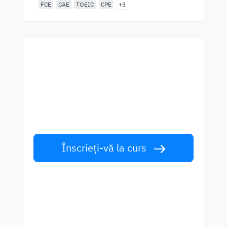
FCE
CAE
TOEIC
CPE
+3
Începeți să învățați cu cei
mai buni profesori
Învățați limba engleză de la vorbitori de
talie mondială. Acceptă provocarea!
Înscrieți-vă la curs