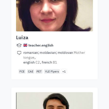
Luiza
teacher.english
romanian; moldavian; moldovan
Mother
tongue
english
C2
french
B1
FCE
CAE
PET
YLE Flyers
+1