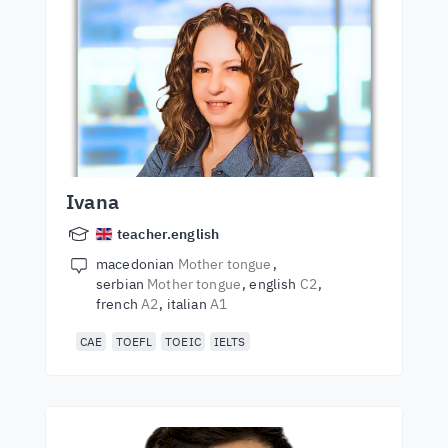
Ivana
teacher.english
macedonian
Mother tongue
serbian
Mother tongue
english
C2
french
A2
italian
A1
CAE
TOEFL
TOEIC
IELTS