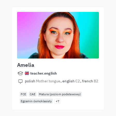
Amelia
teacher.english
polish
Mother tongue
english
C2
french
B2
FCE
CAE
Matura (poziom podstawowy)
Egzamin ósmoklasisty
+7