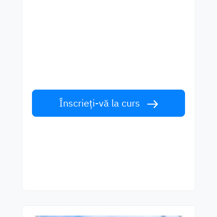
Începeți să învățați cu cei
mai buni profesori
Învățați limba engleză de la vorbitori de
talie mondială. Acceptă provocarea!
Înscrieți-vă la curs