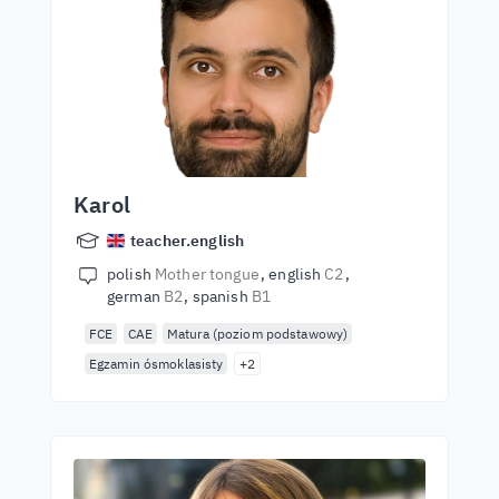
Karol
teacher.english
polish
Mother tongue
english
C2
german
B2
spanish
B1
FCE
CAE
Matura (poziom podstawowy)
Egzamin ósmoklasisty
+2