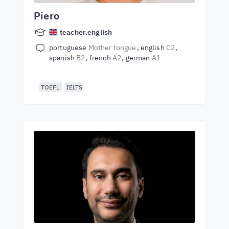
Piero
teacher.english
portuguese
Mother tongue
english
C2
spanish
B2
french
A2
german
A1
TOEFL
IELTS