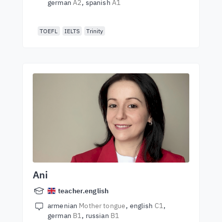
german
A2
spanish
A1
TOEFL
IELTS
Trinity
Ani
teacher.english
armenian
Mother tongue
english
C1
german
B1
russian
B1