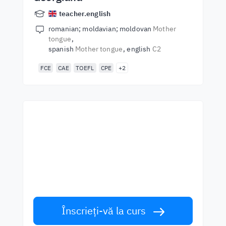
teacher.english
romanian; moldavian; moldovan
Mother
tongue
spanish
Mother tongue
english
C2
FCE
CAE
TOEFL
CPE
+2
Începeți să învățați cu cei
mai buni profesori
Învățați limba engleză de la vorbitori de
talie mondială. Acceptă provocarea!
Înscrieți-vă la curs