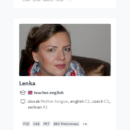
Lenka
teacher.english
slovak
Mother tongue
english
C2
czech
C1
serbian
A1
FCE
CAE
PET
BEC Preliminary
+6