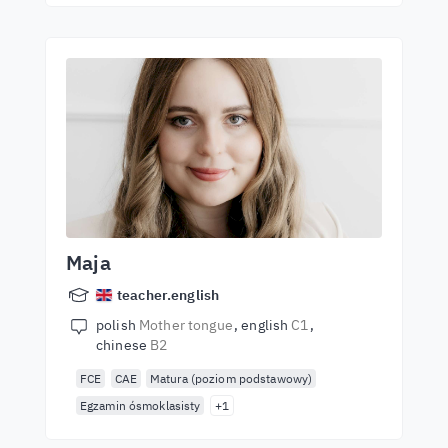
Maja
teacher.english
polish
Mother tongue
english
C1
chinese
B2
FCE
CAE
Matura (poziom podstawowy)
Egzamin ósmoklasisty
+1