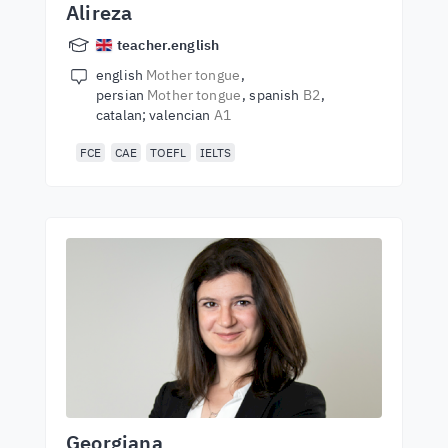
Alireza
teacher.english
english
Mother tongue
persian
Mother tongue
spanish
B2
catalan; valencian
A1
FCE
CAE
TOEFL
IELTS
Georgiana