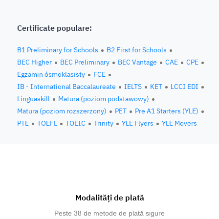
Certificate populare:
B1 Preliminary for Schools
B2 First for Schools
BEC Higher
BEC Preliminary
BEC Vantage
CAE
CPE
Egzamin ósmoklasisty
FCE
IB - International Baccalaureate
IELTS
KET
LCCI EDI
Linguaskill
Matura (poziom podstawowy)
Matura (poziom rozszerzony)
PET
Pre A1 Starters (YLE)
PTE
TOEFL
TOEIC
Trinity
YLE Flyers
YLE Movers
Modalități de plată
Peste 38 de metode de plată sigure