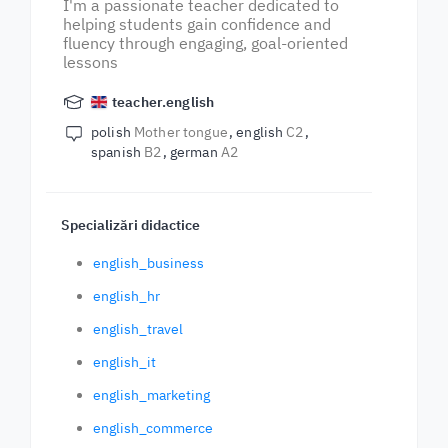
I'm a passionate teacher dedicated to
helping students gain confidence and
fluency through engaging, goal-oriented
lessons
teacher.english
polish
Mother tongue
english
C2
spanish
B2
german
A2
Specializări didactice
english_business
english_hr
english_travel
english_it
english_marketing
english_commerce