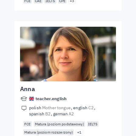
FCE
CAE
IELTS
CPE
+3
Anna
teacher.english
polish
Mother tongue
english
C2
spanish
B2
german
A2
FCE
Matura (poziom podstawowy)
IELTS
Matura (poziom rozszerzony)
+1