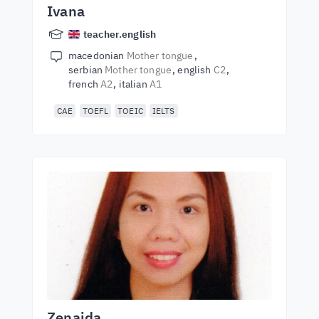
Ivana
teacher.english
macedonian
Mother tongue
serbian
Mother tongue
english
C2
french
A2
italian
A1
CAE
TOEFL
TOEIC
IELTS
Zenaida