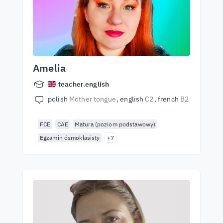
Amelia
teacher.english
polish
Mother tongue
english
C2
french
B2
FCE
CAE
Matura (poziom podstawowy)
Egzamin ósmoklasisty
+7