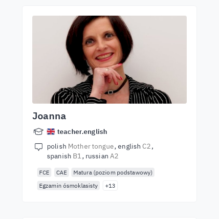
Joanna
teacher.english
polish
Mother tongue
english
C2
spanish
B1
russian
A2
FCE
CAE
Matura (poziom podstawowy)
Egzamin ósmoklasisty
+13