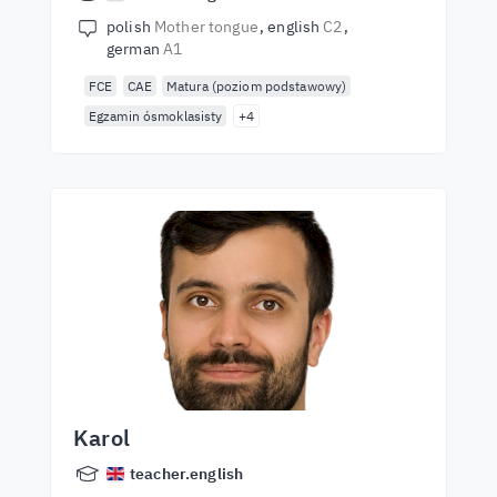
polish
Mother tongue
english
C2
german
A1
FCE
CAE
Matura (poziom podstawowy)
Egzamin ósmoklasisty
+4
Karol
teacher.english