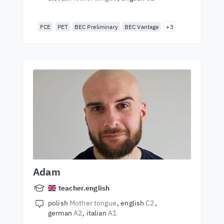
FCE
PET
BEC Preliminary
BEC Vantage
+3
Adam
teacher.english
polish
Mother tongue
english
C2
german
A2
italian
A1