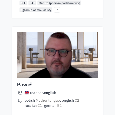
FCE
CAE
Matura (poziom podstawowy)
Egzamin ósmoklasisty
+1
Paweł
teacher.english
polish
Mother tongue
english
C2
russian
C1
german
B2