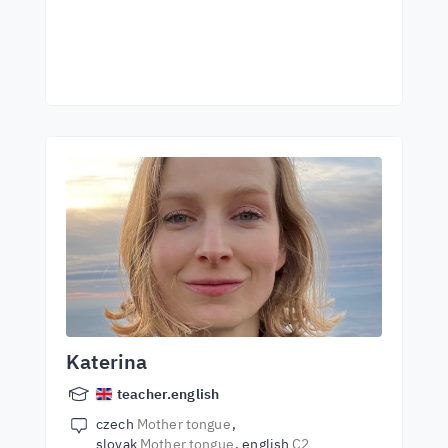
Katerina
teacher.english
czech
Mother tongue
slovak
Mother tongue
english
C2