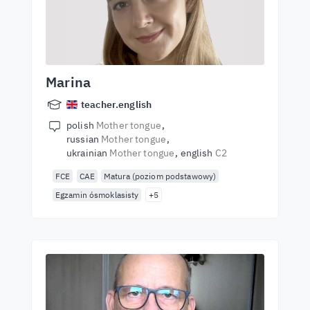
Marina
teacher.english
polish
Mother tongue
russian
Mother tongue
ukrainian
Mother tongue
english
C2
FCE
CAE
Matura (poziom podstawowy)
Egzamin ósmoklasisty
+5