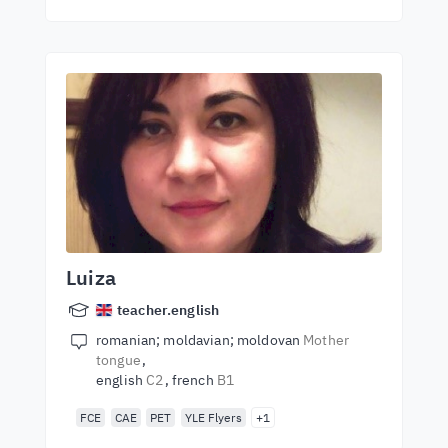
Luiza
teacher.english
romanian; moldavian; moldovan
Mother
tongue
english
C2
french
B1
FCE
CAE
PET
YLE Flyers
+1