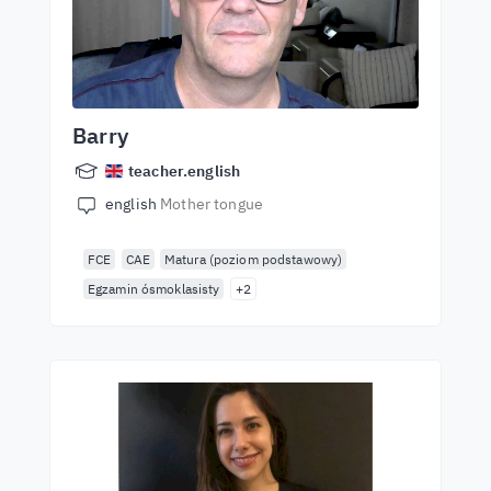
Barry
teacher.english
english
Mother tongue
FCE
CAE
Matura (poziom podstawowy)
Egzamin ósmoklasisty
+2