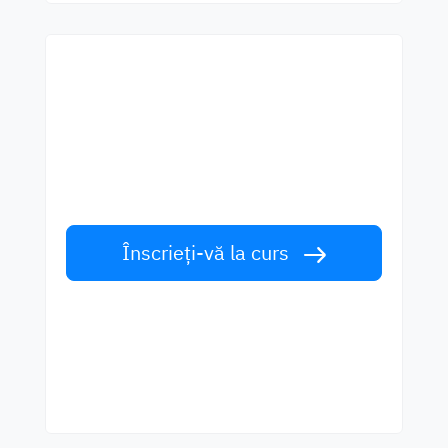
Începeți să învățați cu cei
mai buni profesori
Învățați limba engleză de la vorbitori de
talie mondială. Acceptă provocarea!
Înscrieți-vă la curs