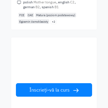
polish
Mother tongue
english
C2
german
B2
spanish
B1
FCE
CAE
Matura (poziom podstawowy)
Egzamin ósmoklasisty
+2
Începeți să învățați cu cei
mai buni profesori
Învățați limba engleză de la vorbitori de
talie mondială. Acceptă provocarea!
Înscrieți-vă la curs