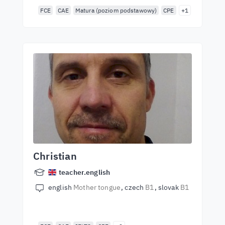
FCE
CAE
Matura (poziom podstawowy)
CPE
+1
Christian
teacher.english
english
Mother tongue
czech
B1
slovak
B1