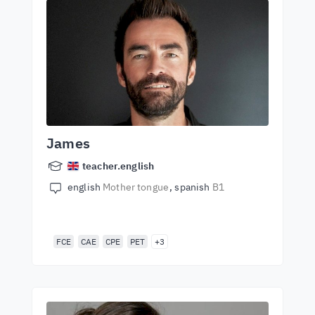
James
teacher.english
english
Mother tongue
spanish
B1
FCE
CAE
CPE
PET
+3