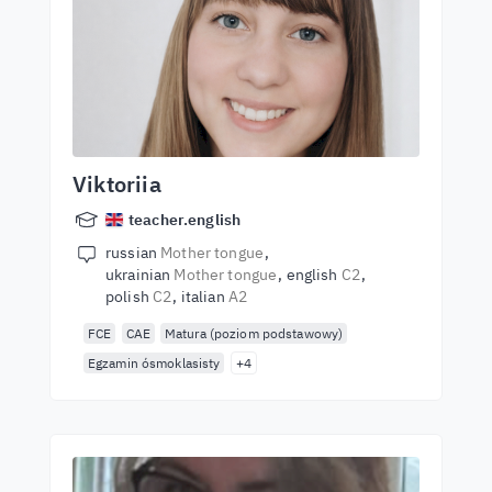
Viktoriia
teacher.english
russian
Mother tongue
ukrainian
Mother tongue
english
C2
polish
C2
italian
A2
FCE
CAE
Matura (poziom podstawowy)
Egzamin ósmoklasisty
+4