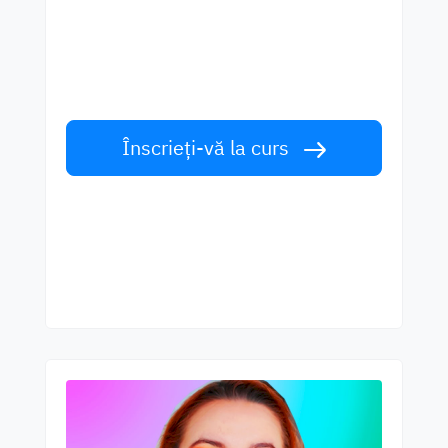
mai buni profesori
Învățați limba engleză de la vorbitori de
talie mondială. Acceptă provocarea!
Înscrieți-vă la curs