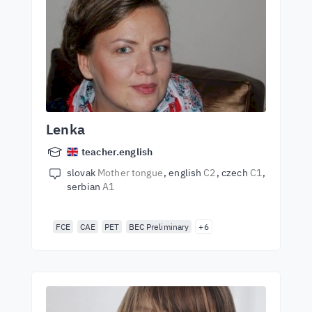
Lenka
teacher.english
slovak
Mother tongue
english
C2
czech
C1
serbian
A1
FCE
CAE
PET
BEC Preliminary
+6