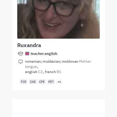
Ruxandra
teacher.english
romanian; moldavian; moldovan
Mother
tongue
english
C2
french
B1
FCE
CAE
CPE
PET
+6
Începeți să învățați cu cei