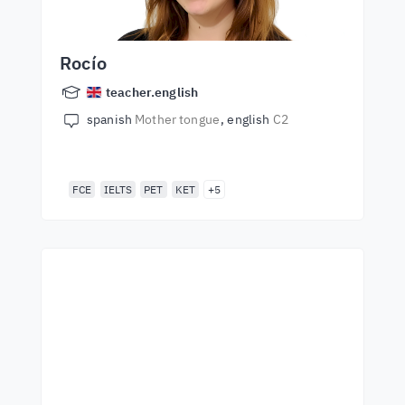
Rocío
teacher.english
spanish
Mother tongue
english
C2
FCE
IELTS
PET
KET
+5
Începeți să învățați cu cei
mai buni profesori
Învățați limba engleză de la vorbitori de
talie mondială. Acceptă provocarea!