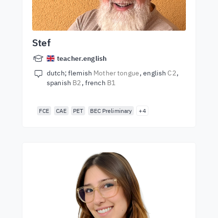
Stef
teacher.english
dutch; flemish
Mother tongue
english
C2
spanish
B2
french
B1
FCE
CAE
PET
BEC Preliminary
+4