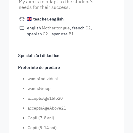
My aim is to adapt to the student's
needs for their success.
teacher.english
english
Mother tongue
french
C2
spanish
C2
japanese
B1
Specializări didactice
Preferințe de predare
wantsIndividual
wantsGroup
acceptsAge15to20
acceptsAgeAbove21
Copii (7-8 ani)
Copii (9-14 ani)