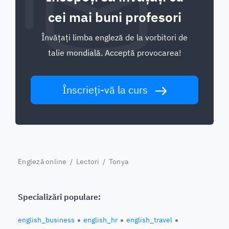
cei mai buni profesori
Învățați limba engleză de la vorbitori de
talie mondială. Acceptă provocarea!
Înscrieți-vă la curs
Engleză online
/
Lectori
/ Tonya
Specializări populare:
english_business
english_hr
english_travel