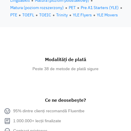
Linguaskill
Matura (poziom podstawowy)
Matura (poziom rozszerzony)
PET
Pre A1 Starters (YLE)
PTE
TOEFL
TOEIC
Trinity
YLE Flyers
YLE Movers
Modalități de plată
Peste 38 de metode de plată sigure
Ce ne deosebește?
95% dintre clienți recomandă Fluentbe
1.000.000+ lecții finalizate
Contract prietenos