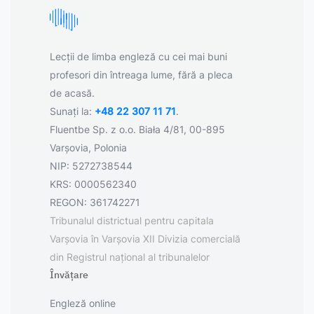
Lecții de limba engleză cu cei mai buni
profesori din întreaga lume, fără a pleca
de acasă.
Sunați la:
+48 22 307 11 71
.
Fluentbe Sp. z o.o. Biała 4/81, 00-895
Varșovia, Polonia
NIP: 5272738544
KRS: 0000562340
REGON: 361742271
Tribunalul districtual pentru capitala
Varșovia în Varșovia XII Divizia comercială
din Registrul național al tribunalelor
Învățare
Engleză online