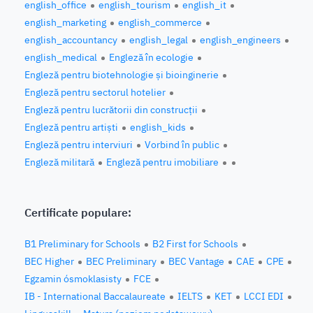
english_office
english_tourism
english_it
english_marketing
english_commerce
english_accountancy
english_legal
english_engineers
english_medical
Engleză în ecologie
Engleză pentru biotehnologie și bioinginerie
Engleză pentru sectorul hotelier
Engleză pentru lucrătorii din construcții
Engleză pentru artiști
english_kids
Engleză pentru interviuri
Vorbind în public
Engleză militară
Engleză pentru imobiliare
Certificate populare:
B1 Preliminary for Schools
B2 First for Schools
BEC Higher
BEC Preliminary
BEC Vantage
CAE
CPE
Egzamin ósmoklasisty
FCE
IB - International Baccalaureate
IELTS
KET
LCCI EDI