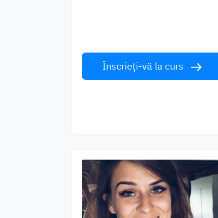
Învățați limba engleză de la vorbitori d
talie mondială. Acceptă provocarea!
Înscrieți-vă la curs