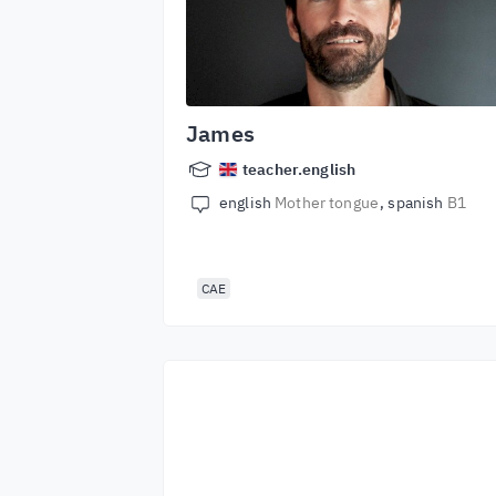
James
teacher.english
english
Mother tongue
spanish
B1
CAE
Începeți să învățați
cu cei mai buni
profesori