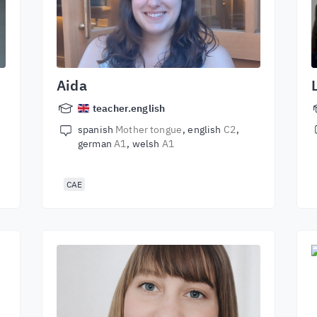
Aida
teacher.english
spanish
Mother tongue
english
C2
german
A1
welsh
A1
CAE