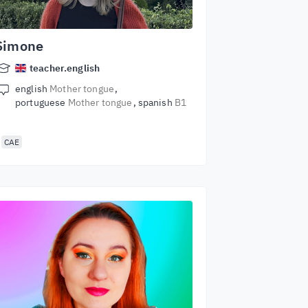
Simone
teacher.english
english
Mother tongue
portuguese
Mother tongue
spanish
B1
CAE