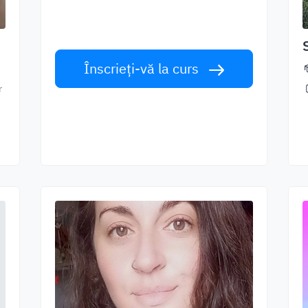
Învățați limba engleză de la vorbitori de
talie mondială. Acceptă provocarea!
Înscrieți-vă la curs
r