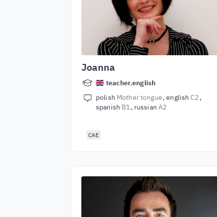
Joanna
teacher.english
polish
Mother tongue
english
C2
spanish
B1
russian
A2
CAE