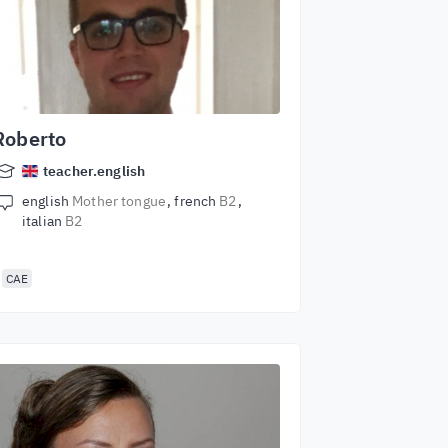
Roberto
teacher.english
english
Mother tongue
french
B2
italian
B2
CAE