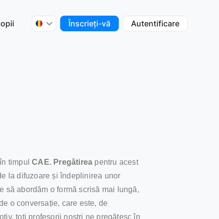
opii
Înscrieți-vă
Autentificare
 în timpul
CAE. Pregătirea
pentru acest
 la difuzoare și îndeplinirea unor
uie să abordăm o formă scrisă mai lungă,
de o conversație, care este, de
, toți profesorii noștri ne pregătesc în