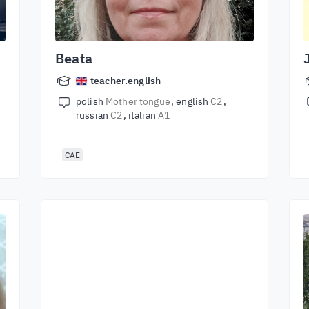
Beata
teacher.english
polish
Mother tongue
english
C2
russian
C2
italian
A1
CAE
Începeți să învățați
cu cei mai buni
profesori