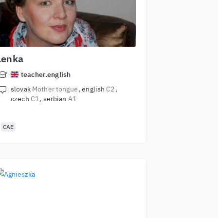
Lenka
teacher.english
slovak
Mother tongue
english
C2
czech
C1
serbian
A1
CAE