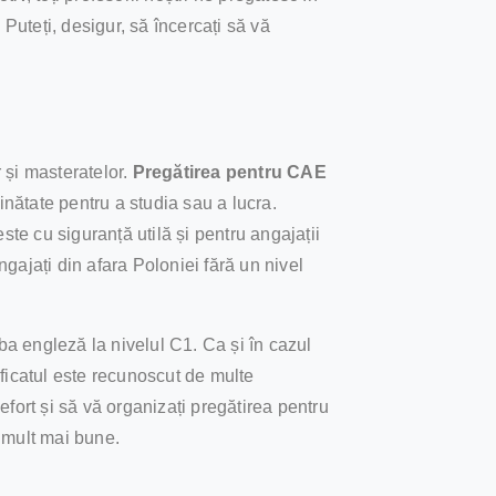
Puteți, desigur, să încercați să vă
 și masteratelor.
Pregătirea pentru CAE
ăinătate pentru a studia sau a lucra.
ste cu siguranță utilă și pentru angajații
gajați din afara Poloniei fără un nivel
ba engleză la nivelul C1. Ca și în cazul
ificatul este recunoscut de multe
efort și să vă organizați pregătirea pentru
e mult mai bune.