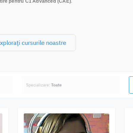
tire pentru C1 Advanced (CAE)
.
xplorați cursurile noastre
Specializare:
Toate