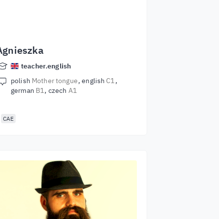
Agnieszka
teacher.english
polish
Mother tongue
english
C1
german
B1
czech
A1
CAE