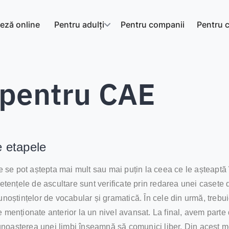
eză online
Pentru adulți
Pentru companii
Pentru c
 pentru CAE
e etapele
te se pot aștepta mai mult sau mai puțin la ceea ce le așteaptă
nțele de ascultare sunt verificate prin redarea unei casete de
cunoștințelor de vocabular și gramatică. În cele din urmă, treb
 menționate anterior la un nivel avansat. La final, avem parte 
oașterea unei limbi înseamnă să comunici liber. Din acest motiv