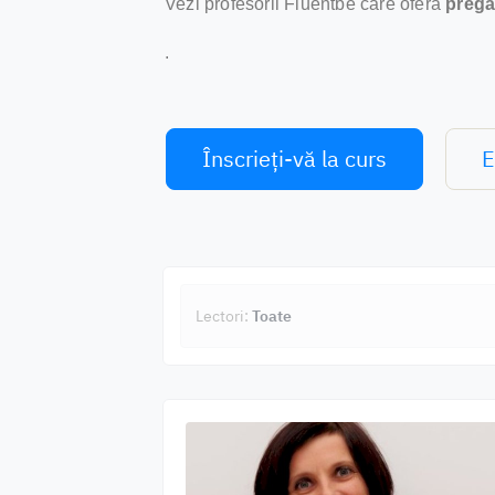
Vezi profesorii Fluentbe care oferă
pregă
.
Înscrieți-vă la curs
E
Lectori:
Toate