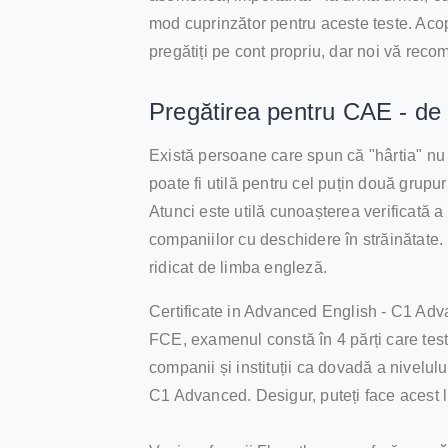
mod cuprinzător pentru aceste teste. Acop
pregătiți pe cont propriu, dar noi vă recom
Pregătirea pentru CAE - de
Există persoane care spun că "hârtia" nu p
poate fi utilă pentru cel puțin două grupur
Atunci este utilă cunoașterea verificată 
companiilor cu deschidere în străinătate. 
ridicat de limba engleză.
Certificate in Advanced English - C1 Adva
FCE, examenul constă în 4 părți care teste
companii și instituții ca dovadă a nivelul
C1 Advanced. Desigur, puteți face acest l