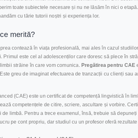
erim toate subiectele necesare și nu ne lăsăm în nici o etapă. 
andăm cu tărie tutorii noștri și experiența lor.
 ce merită?
rea contează în viața profesională, mai ales în cazul studiilor
i. Primul este cel al adolescenților care doresc să plece în str
a limbii străine în care vom comunica.
Pregătirea pentru CAE
e
Este greu de imaginat efectuarea de tranzacții cu clienți sau an
nced (CAE) este un certificat de competență lingvistică în lim
ază competențele de citire, scriere, ascultare și vorbire. Cert
ui de limbă. Pentru a trece examenul, însă, trebuie să depuneți 
ucru pe cont propriu, dar studiul cu un profesor oferă rezultat