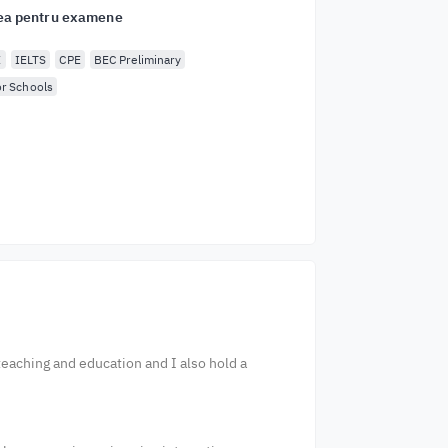
ea pentru examene
E
IELTS
CPE
BEC Preliminary
or Schools
 teaching and education and I also hold a