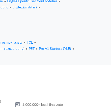
ie
Engleză pentru sectorul hotelier
public
Engleză militară
n ósmoklasisty
FCE
om rozszerzony)
PET
Pre A1 Starters (YLE)
ă
1.000.000+ lecții finalizate