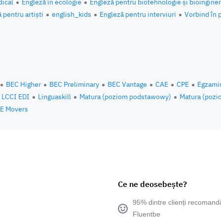
ical
Engleză în ecologie
Engleză pentru biotehnologie și bioinginer
 pentru artiști
english_kids
Engleză pentru interviuri
Vorbind în 
BEC Higher
BEC Preliminary
BEC Vantage
CAE
CPE
Egzami
LCCI EDI
Linguaskill
Matura (poziom podstawowy)
Matura (pozi
E Movers
Ce ne deosebește?
95% dintre clienți recomand
Fluentbe