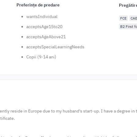
Preferințe de predare
Pregătir
wantsIndividual
FCE
CA
acceptsAge15to20
B2 First f
acceptsAgeAbove21
acceptsSpecialLearningNeeds
Copii (9-14 ani)
rrently reside in Europe due to my husband's start-up. I have a degree in
ificate.