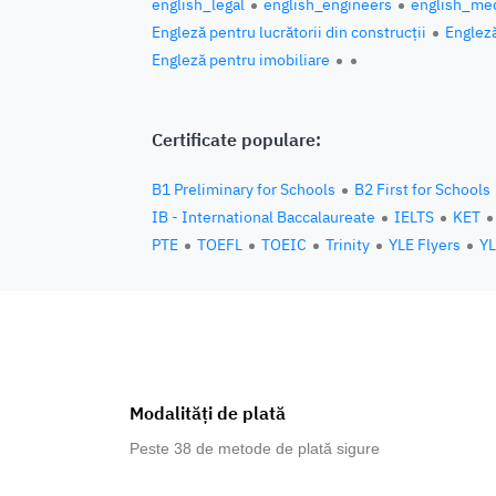
english_legal
english_engineers
english_med
Engleză pentru lucrătorii din construcții
Engleză
Engleză pentru imobiliare
Certificate populare:
B1 Preliminary for Schools
B2 First for Schools
IB - International Baccalaureate
IELTS
KET
PTE
TOEFL
TOEIC
Trinity
YLE Flyers
YL
Modalități de plată
Peste 38 de metode de plată sigure