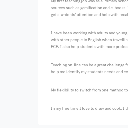
My first teaching job was as a Primary schoo
sources such as gamification and e-books. 
get stu-dents' attention and help with rec
I have been working with adults and young a
with other people in English when travellin
FCE. I also help students with more profes
Teaching on-line can be a great challenge f
help me identify my students needs and eva
My flexibility to switch from one method to
In my free time I love to draw and cook. I t