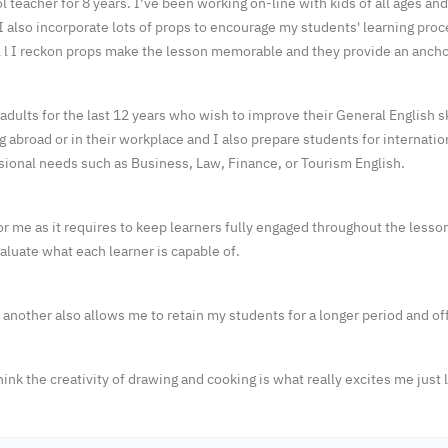
l teacher for 8 years. I’ve been working on-line with kids of all ages an
I also incorporate lots of props to encourage my students' learning pro
al l I reckon props make the lesson memorable and they provide an ancho
dults for the last 12 years who wish to improve their General English s
g abroad or in their workplace and I also prepare students for internat
sional needs such as Business, Law, Finance, or Tourism English.
or me as it requires to keep learners fully engaged throughout the less
luate what each learner is capable of.
 another also allows me to retain my students for a longer period and off
hink the creativity of drawing and cooking is what really excites me just 