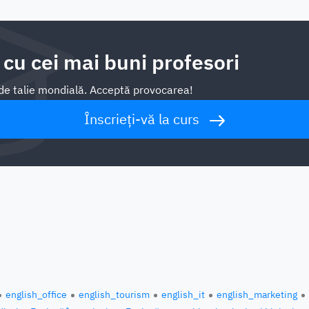
 cu cei mai buni profesori
i de talie mondială. Acceptă provocarea!
Înscrieți-vă la curs
english_office
english_tourism
english_it
english_marketing