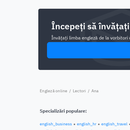
Începeți să învățați
Învățați limba engleză de la vorbitor
Engleză online
/
Lectori
/ Ana
Specializări populare:
english_business
english_hr
english_travel