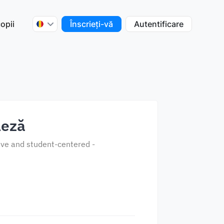
opii
Înscrieți-vă
Autentificare
leză
tive and student-centered -