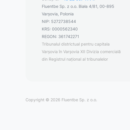
Fluentbe Sp. z o.o. Biała 4/81, 00-895
Varșovia, Polonia
NIP: 5272738544
KRS: 0000562340
REGON: 361742271
Tribunalul districtual pentru capitala
Varșovia în Varșovia XII Divizia comercială
din Registrul național al tribunalelor
Copyright © 2026 Fluentbe Sp. z o.o.