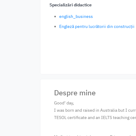
Specializări didactice
english_business
Engleză pentru lucrătorii din construcții
Despre mine
Good’ day,
I was born and raised in Australia but I cu
TESOL certificate and an IELTS teaching cert