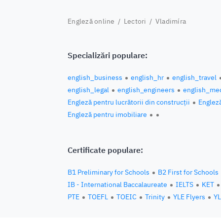
Engleză online
/
Lectori
/ Vladimíra
Specializări populare:
english_business
english_hr
english_travel
english_legal
english_engineers
english_med
Engleză pentru lucrătorii din construcții
Engleză
Engleză pentru imobiliare
Certificate populare:
B1 Preliminary for Schools
B2 First for Schools
IB - International Baccalaureate
IELTS
KET
PTE
TOEFL
TOEIC
Trinity
YLE Flyers
YL