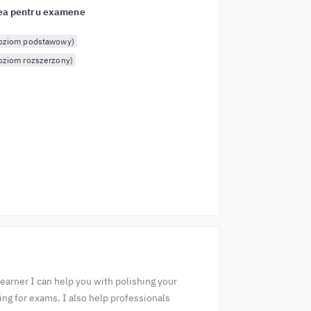
ea pentru examene
poziom podstawowy)
oziom rozszerzony)
earner I can help you with polishing your
ng for exams. I also help professionals