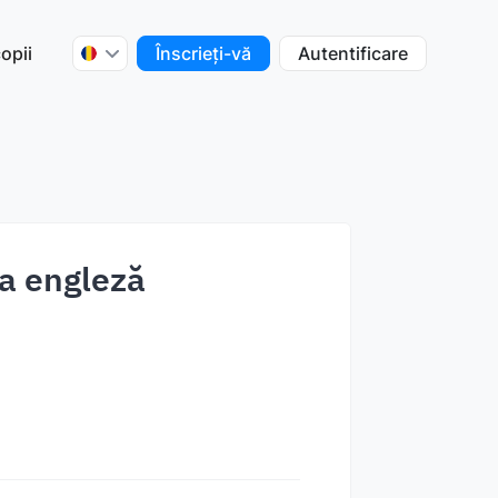
opii
Înscrieți-vă
Autentificare
ba engleză