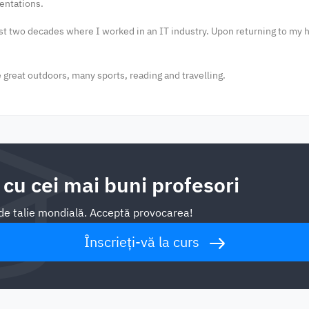
sentations.
most two decades where I worked in an IT industry. Upon returning to my 
e great outdoors, many sports, reading and travelling.
 cu cei mai buni profesori
i de talie mondială. Acceptă provocarea!
Înscrieți-vă la curs