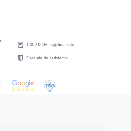
ă
1.000.000+ lecții finalizate
Garanția de satisfacție