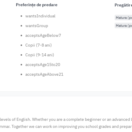
Preferințe de predare
Pregătir
wantsIndividual
Matura (
wantsGroup
Matura (p
acceptsAgeBelow7
Copii (7-8 ani)
Copii (9-14 ani)
acceptsAge15to20
acceptsAgeAbove21
 levels of English. Whether you are a complete beginner or an advanced l
ammar. Together we can work on improving you school grades and prepari