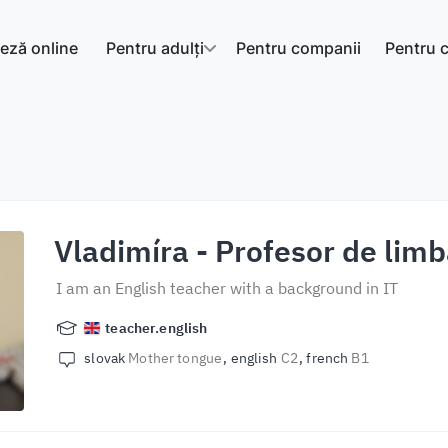
eză online
Pentru adulți
Pentru companii
Pentru c
Vladimíra
- Profesor de lim
I am an English teacher with a background in IT
teacher.english
slovak
Mother tongue
english
C2
french
B1