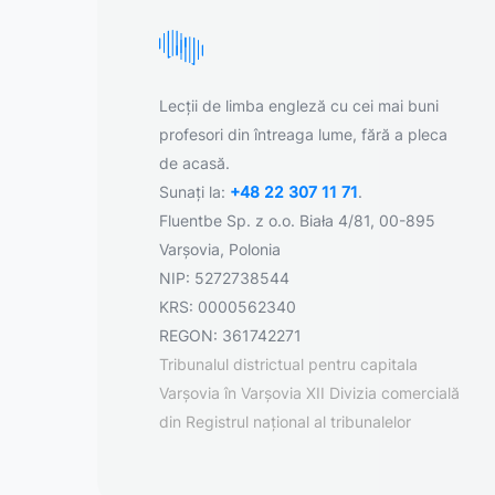
Lecții de limba engleză cu cei mai buni
profesori din întreaga lume, fără a pleca
de acasă.
Sunați la:
+48 22 307 11 71
.
Fluentbe Sp. z o.o. Biała 4/81, 00-895
Varșovia, Polonia
NIP: 5272738544
KRS: 0000562340
REGON: 361742271
Tribunalul districtual pentru capitala
Varșovia în Varșovia XII Divizia comercială
din Registrul național al tribunalelor