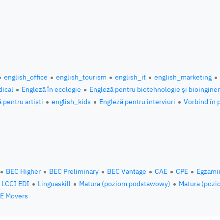
english_office
english_tourism
english_it
english_marketing
ical
Engleză în ecologie
Engleză pentru biotehnologie și bioinginer
 pentru artiști
english_kids
Engleză pentru interviuri
Vorbind în 
BEC Higher
BEC Preliminary
BEC Vantage
CAE
CPE
Egzami
LCCI EDI
Linguaskill
Matura (poziom podstawowy)
Matura (pozi
E Movers