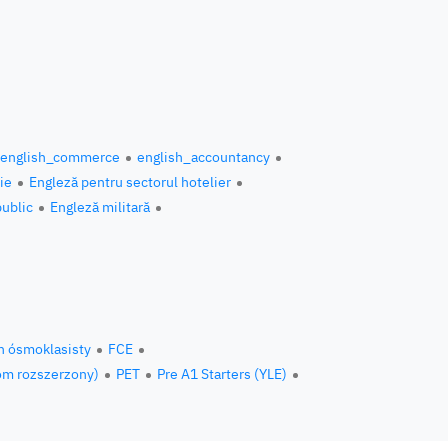
english_commerce
english_accountancy
ie
Engleză pentru sectorul hotelier
public
Engleză militară
n ósmoklasisty
FCE
om rozszerzony)
PET
Pre A1 Starters (YLE)