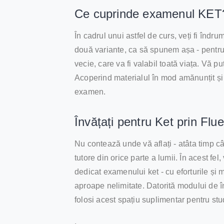
Ce cuprinde examenul KET
În cadrul unui astfel de curs, veți fi îndr
două variante, ca să spunem așa - pentru 
vecie, care va fi valabil toată viața. Vă p
Acoperind materialul în mod amănunțit și 
examen.
Învățați pentru Ket prin Flu
Nu contează unde vă aflați - atâta timp cât 
tutore din orice parte a lumii. În acest fe
dedicat examenului ket - cu eforturile și 
aproape nelimitate. Datorită modului de în
folosi acest spațiu suplimentar pentru stud
.