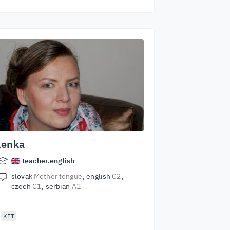
Lenka
teacher.english
slovak
Mother tongue
english
C2
czech
C1
serbian
A1
KET