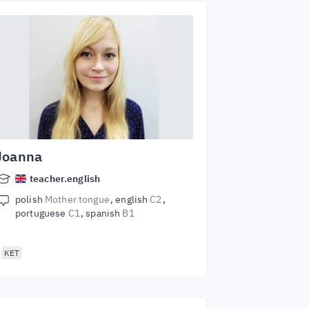
Joanna
teacher.english
polish
Mother tongue
english
C2
portuguese
C1
spanish
B1
KET