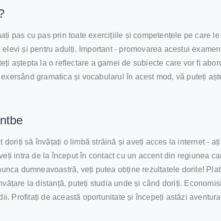
?
umați pas cu pas prin toate exercițiile și competențele pe care l
elevi și pentru adulți. Important - promovarea acestui examen v
uteți aștepta la o reflectare a gamei de subiecte care vor fi abo
exersând gramatica și vocabularul în acest mod, vă puteți aște
entbe
doriți să învățați o limbă străină și aveți acces la internet - aț
l, veți intra de la început în contact cu un accent din regiunea 
munca dumneavoastră, veți putea obține rezultatele dorite! Plat
vățare la distanță, puteți studia unde și când doriți. Economisiț
ii. Profitați de această oportunitate și începeți astăzi aventur