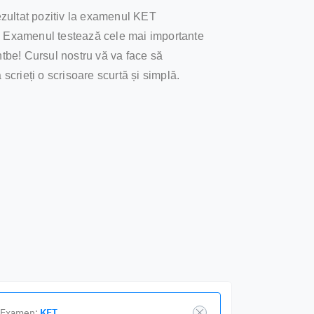
ezultat pozitiv la examenul KET
. Examenul testează cele mai importante
entbe! Cursul nostru vă va face să
 scrieți o scrisoare scurtă și simplă.
Examen:
KET