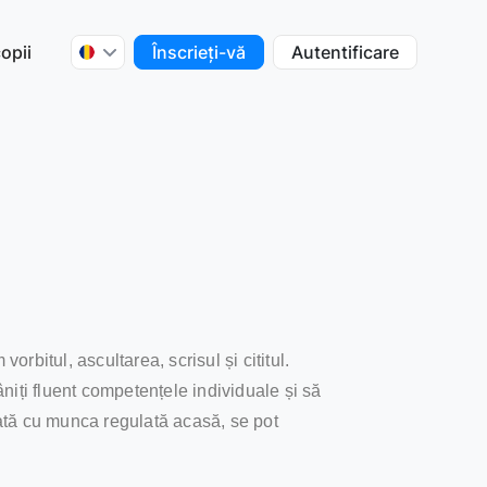
opii
Înscrieți-vă
Autentificare
vorbitul, ascultarea, scrisul și cititul.
niți fluent competențele individuale și să
inată cu munca regulată acasă, se pot