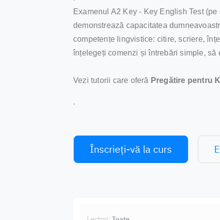
Examenul A2 Key - Key English Test (pe sc
demonstrează capacitatea dumneavoastră d
competențe lingvistice: citire, scriere, î
înțelegeți comenzi și întrebări simple, să 
Vezi tutorii care oferă
Pregătire pentru 
.
Înscrieți-vă la curs
E
Lectori:
Toate