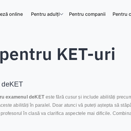
eză online
Pentru adulți
Pentru companii
Pentru c
 pentru KET-uri
l deKET
tru examenul deKET
este fără cusur și include abilități precum 
ste abilități în paralel. Doar atunci vă puteți aștepta să stăpâ
 cu profesorul în clasă va clarifica aspectele mai dificile. Comb