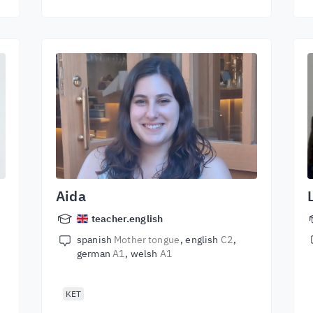
Aida
teacher.english
spanish
Mother tongue
english
C2
german
A1
welsh
A1
KET