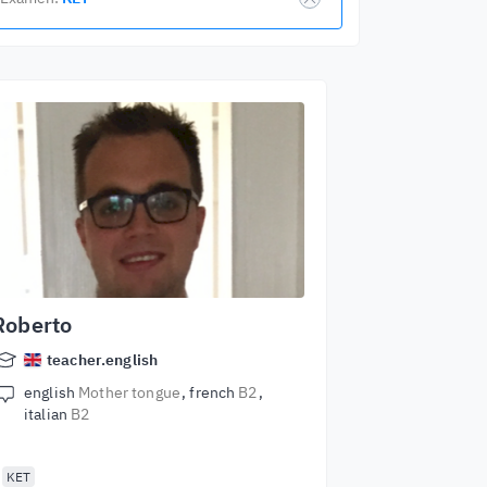
Roberto
teacher.english
english
Mother tongue
french
B2
italian
B2
KET