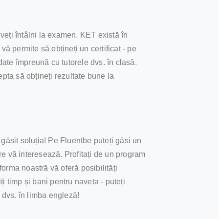
e veți întâlni la examen. KET există în
ă permite să obțineți un certificat - pe
rdate împreună cu tutorele dvs. în clasă.
pta să obțineți rezultate bune la
i găsit soluția! Pe Fluentbe puteți găsi un
care vă interesează. Profitați de un program
forma noastră vă oferă posibilități
i timp și bani pentru naveta - puteți
a dvs. în limba engleză!