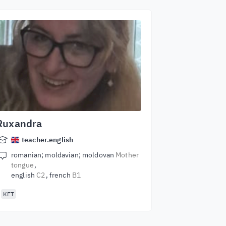
Ruxandra
teacher.english
romanian; moldavian; moldovan
Mother
tongue
english
C2
french
B1
KET