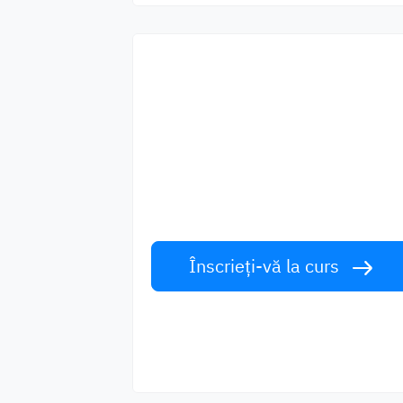
Începeți să învățați
cu cei mai buni
profesori
Învățați limba engleză de la vorbitori d
talie mondială. Acceptă provocarea!
Înscrieți-vă la curs