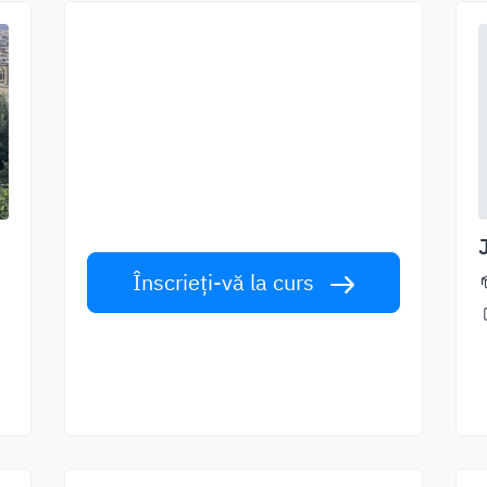
Începeți să învățați
cu cei mai buni
profesori
Învățați limba engleză de la vorbitori de
talie mondială. Acceptă provocarea!
Înscrieți-vă la curs