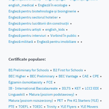
english_medical
Engleză în ecologie
Engleză pentru biotehnologie și bioinginerie
Engleză pentru sectorul hotelier
Engleză pentru lucrătorii din construcții
Engleză pentru artiști
english_kids
Engleză pentru interviuri
Vorbind în public
Engleză militară
Engleză pentru imobiliare
Certificate populare:
B1 Preliminary for Schools
B2 First for Schools
BEC Higher
BEC Preliminary
BEC Vantage
CAE
CPE
Egzamin ósmoklasisty
FCE
IB - International Baccalaureate
IELTS
KET
LCCI EDI
Linguaskill
Matura (poziom podstawowy)
Matura (poziom rozszerzony)
PET
Pre A1 Starters (YLE)
PTE
TOEFL
TOEIC
Trinity
YLE Flyers
YLE Movers