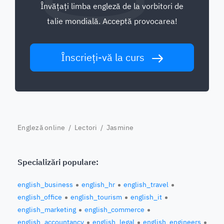
Învățați limba engleză de la vorbitori de
talie mondială. Acceptă provocarea!
Înscrieți-vă la curs
Engleză online
/
Lectori
/ Jasmine
Specializări populare:
english_business
english_hr
english_travel
english_office
english_tourism
english_it
english_marketing
english_commerce
english_accountancy
english_legal
english_engineers