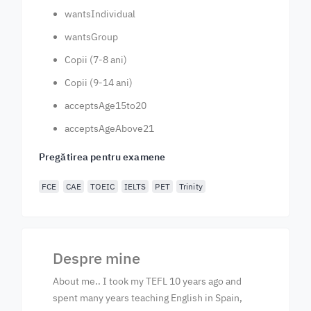
wantsIndividual
wantsGroup
Copii (7-8 ani)
Copii (9-14 ani)
acceptsAge15to20
acceptsAgeAbove21
Pregătirea pentru examene
FCE
CAE
TOEIC
IELTS
PET
Trinity
Despre mine
About me.. I took my TEFL 10 years ago and
spent many years teaching English in Spain,