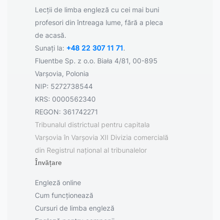
Lecții de limba engleză cu cei mai buni
profesori din întreaga lume, fără a pleca
de acasă.
Sunați la:
+48 22 307 11 71
.
Fluentbe Sp. z o.o. Biała 4/81, 00-895
Varșovia, Polonia
NIP: 5272738544
KRS: 0000562340
REGON: 361742271
Tribunalul districtual pentru capitala
Varșovia în Varșovia XII Divizia comercială
din Registrul național al tribunalelor
Învățare
Engleză online
Cum funcționează
Cursuri de limba engleză