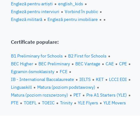
Engleză pentru artiști
english_kids
Engleză pentru interviuri
Vorbind în public
Engleză militară
Engleză pentru imobiliare
Certificate populare:
B1 Preliminary for Schools
B2 First for Schools
BEC Higher
BEC Preliminary
BEC Vantage
CAE
CPE
Egzamin ósmoklasisty
FCE
IB - International Baccalaureate
IELTS
KET
LCCI EDI
Linguaskill
Matura (poziom podstawowy)
Matura (poziom rozszerzony)
PET
Pre A1 Starters (YLE)
PTE
TOEFL
TOEIC
Trinity
YLE Flyers
YLE Movers