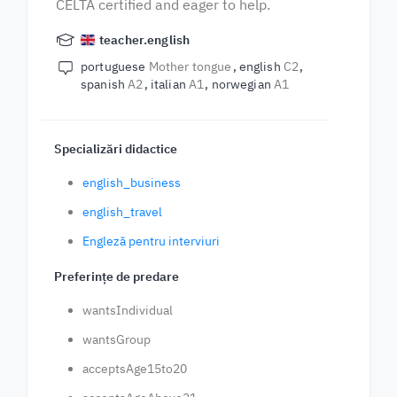
CELTA certified and eager to help.
teacher.english
portuguese
Mother tongue
english
C2
spanish
A2
italian
A1
norwegian
A1
Specializări didactice
english_business
english_travel
Engleză pentru interviuri
Preferințe de predare
wantsIndividual
wantsGroup
acceptsAge15to20