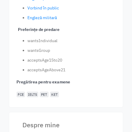
Vorbind în public
Engleză militară
Preferințe de predare
wantsIndividual
wantsGroup
acceptsAge15to20
acceptsAgeAbove21
Pregătirea pentru examene
FCE
IELTS
PET
KET
Despre mine