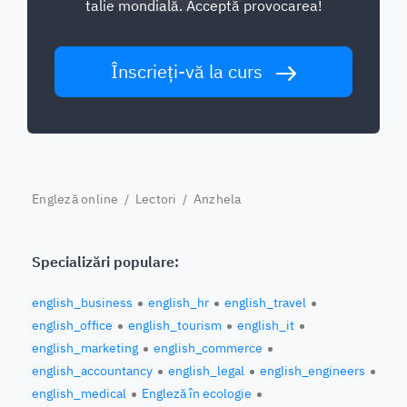
talie mondială. Acceptă provocarea!
Înscrieți-vă la curs
Engleză online
/
Lectori
/ Anzhela
Specializări populare:
english_business
english_hr
english_travel
english_office
english_tourism
english_it
english_marketing
english_commerce
english_accountancy
english_legal
english_engineers
english_medical
Engleză în ecologie