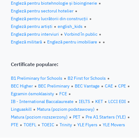
Engleză pentru biotehnologie și bioinginerie
Engleză pentru sectorul hotelier
Engleză pentru lucrătorii din construcții
Engleză pentru artiști
english_kids
Engleză pentru interviuri
Vorbind în public
Engleză militară
Engleză pentru imobiliare
Certificate populare:
B1 Preliminary for Schools
B2 First for Schools
BEC Higher
BEC Preliminary
BEC Vantage
CAE
CPE
Egzamin ósmoklasisty
FCE
IB - International Baccalaureate
IELTS
KET
LCCI EDI
Linguaskill
Matura (poziom podstawowy)
Matura (poziom rozszerzony)
PET
Pre A1 Starters (YLE)
PTE
TOEFL
TOEIC
Trinity
YLE Flyers
YLE Movers