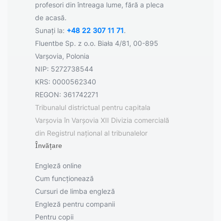
profesori din întreaga lume, fără a pleca
de acasă.
Sunați la:
+48 22 307 11 71
.
Fluentbe Sp. z o.o. Biała 4/81, 00-895
Varșovia, Polonia
NIP: 5272738544
KRS: 0000562340
REGON: 361742271
Tribunalul districtual pentru capitala
Varșovia în Varșovia XII Divizia comercială
din Registrul național al tribunalelor
Învățare
Engleză online
Cum funcționează
Cursuri de limba engleză
Engleză pentru companii
Pentru copii