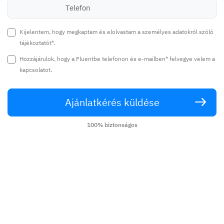
Kijelentem, hogy megkaptam és elolvastam a személyes adatokról szóló
tájékoztatót*.
Hozzájárulok, hogy a Fluentbe telefonon és e-mailben* felvegye velem a
kapcsolatot.
Ajánlatkérés küldése
100% biztonságos
Angol órák a világ legjobb tanáraival
anélkül, hogy el kellene hagynia otthonát.
Hívjon:
17008867
Fluentbe Sp. z o.o. Biała 4/81, 00-895