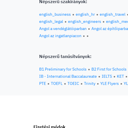
Népszerű szakirányok:
english_business
english_hr
english_travel
english_legal
english_engineers
english_med
Angol a vendéglátóiparban
Angol az építőiparb
Angol az ingatlanpiacon
Népszerű tanúsítványok:
B1 Preliminary for Schools
B2 First for Schools
IB - International Baccalaureate
IELTS
KET
PTE
TOEFL
TOEIC
Trinity
YLE Flyers
YL
Fizetési módok