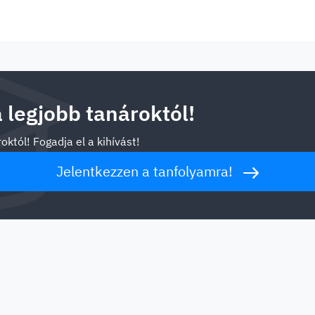
a legjobb tanároktól!
októl! Fogadja el a kihívást!
Jelentkezzen a tanfolyamra!