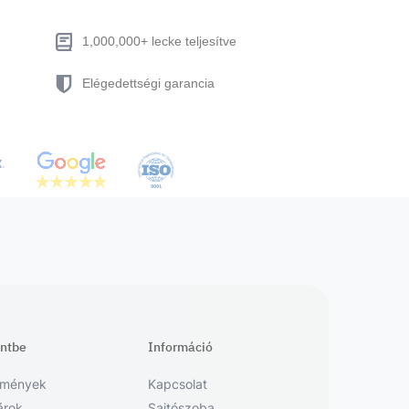
1,000,000+ lecke teljesítve
Elégedettségi garancia
entbe
Információ
emények
Kapcsolat
árok
Sajtószoba