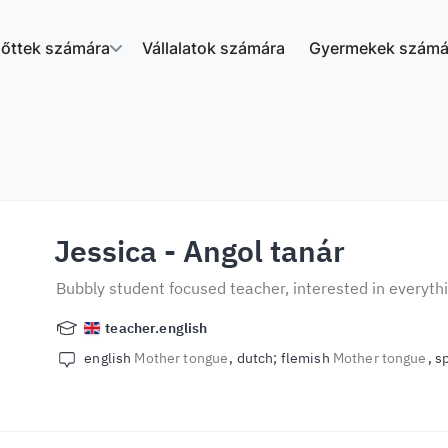
nőttek számára
Vállalatok számára
Gyermekek számá
Jessica
- Angol tanár
Bubbly student focused teacher, interested in everyt
teacher.english
english
Mother tongue
dutch; flemish
Mother tongue
s