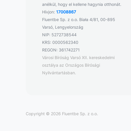
anélkül, hogy el kellene hagynia otthonát.
Hívjon:
17008867
Fluentbe Sp. z o.o. Biała 4/81, 00-895
Varsó, Lengyelország
NIP: 5272738544
KRS: 0000562340
REGON: 361742271
Városi Bíróság Varsó XII. kereskedelmi
osztálya az Országos Bírósági
Nyilvántartásban.
Copyright © 2026 Fluentbe Sp. z o.o.