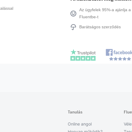
alással
Az ügyfelek 95%-a ajánlja a
Fluentbe-t
Barátságos szerződés
Tanulás
Flu
Online angol
Vél
Hogyan működik?
Tan