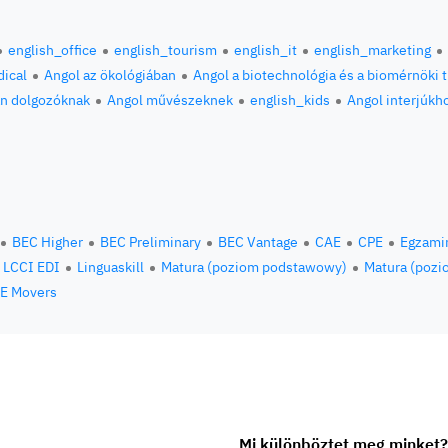
english_office
english_tourism
english_it
english_marketing
ical
Angol az ökológiában
Angol a biotechnológia és a biomérnöki
an dolgozóknak
Angol művészeknek
english_kids
Angol interjúkh
BEC Higher
BEC Preliminary
BEC Vantage
CAE
CPE
Egzami
LCCI EDI
Linguaskill
Matura (poziom podstawowy)
Matura (pozi
E Movers
Mi különböztet meg minket?