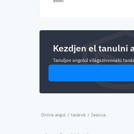
soon!
Kezdjen el tanulni 
Tanuljon angolul világszínvonalú tanár
Online angol
/
tanárok
/ Jessica