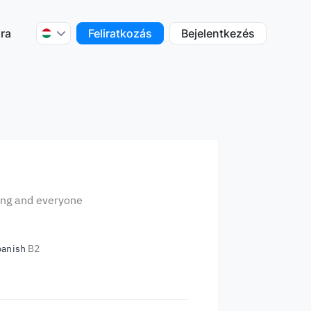
ra
Feliratkozás
Bejelentkezés
hing and everyone
panish
B2