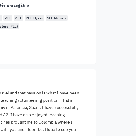
lés a vizsgákra
E
PET
KET
YLE Flyers
YLE Movers
rters (YLE)
travel and that passion is what I have been
 teaching volunteering position. That’s
y in Valencia, Spain. I have successfully
 A2. I have also enjoyed teaching
bug has brought me to Colombia where I
e with you and Fluentbe. Hope to see you