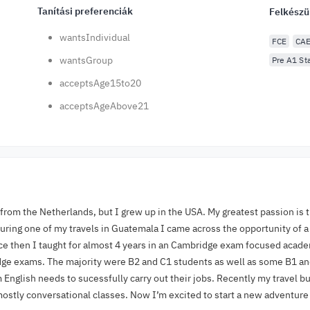
Tanítási preferenciák
Felkészü
wantsIndividual
FCE
CA
wantsGroup
Pre A1 Sta
acceptsAge15to20
acceptsAgeAbove21
y from the Netherlands, but I grew up in the USA. My greatest passion is 
 during one of my travels in Guatemala I came across the opportunity of a
ce then I taught for almost 4 years in an Cambridge exam focused academ
e exams. The majority were B2 and C1 students as well as some B1 and
English needs to sucessfully carry out their jobs. Recently my travel 
mostly conversational classes. Now I’m excited to start a new adventur