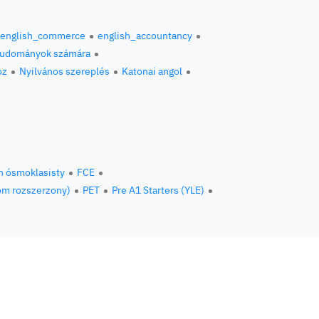
english_commerce
english_accountancy
 tudományok számára
oz
Nyilvános szereplés
Katonai angol
n ósmoklasisty
FCE
om rozszerzony)
PET
Pre A1 Starters (YLE)