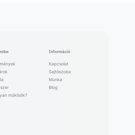
entbe
Információ
emények
Kapcsolat
árok
Sajtószoba
sta
Munka
szer
Blog
yan működik?