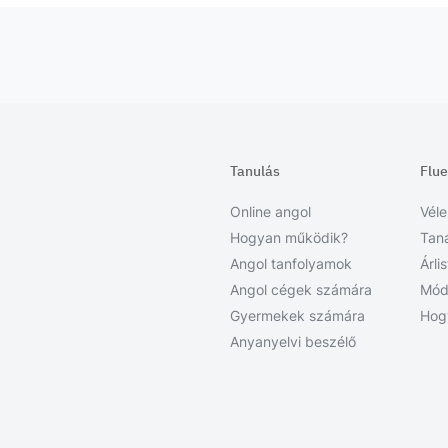
Tanulás
Flu
Online angol
Vél
Hogyan működik?
Tan
Angol tanfolyamok
Árli
Angol cégek számára
Mód
Gyermekek számára
Hog
Anyanyelvi beszélő