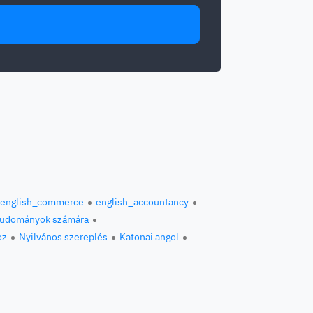
english_commerce
english_accountancy
 tudományok számára
oz
Nyilvános szereplés
Katonai angol