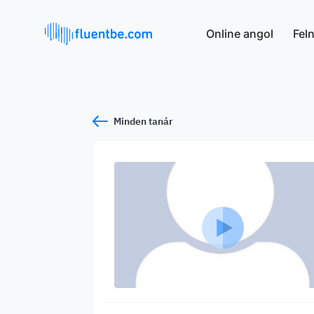
Online angol
Fel
Minden tanár