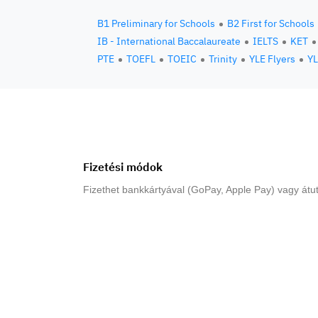
B1 Preliminary for Schools
B2 First for Schools
IB - International Baccalaureate
IELTS
KET
PTE
TOEFL
TOEIC
Trinity
YLE Flyers
YL
Fizetési módok
Fizethet bankkártyával (GoPay, Apple Pay) vagy átut