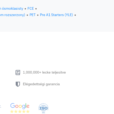
n ósmoklasisty
FCE
om rozszerzony)
PET
Pre A1 Starters (YLE)
1,000,000+ lecke teljesítve
Elégedettségi garancia