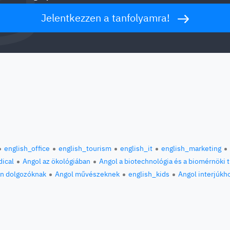
Jelentkezzen a tanfolyamra!
english_office
english_tourism
english_it
english_marketing
ical
Angol az ökológiában
Angol a biotechnológia és a biomérnöki
an dolgozóknak
Angol művészeknek
english_kids
Angol interjúkh