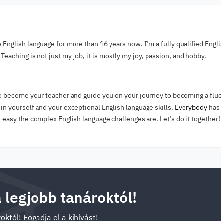
e English language for more than 16 years now. I’m a fully qualified Engl
Teaching is not just my job, it is mostly my joy, passion, and hobby.
o become your teacher and guide you on your journey to becoming a flue
 in yourself and your exceptional English language skills.
Everybody
has 
 easy the complex English language challenges are. Let’s do it together!
a legjobb tanároktól!
októl! Fogadja el a kihívást!