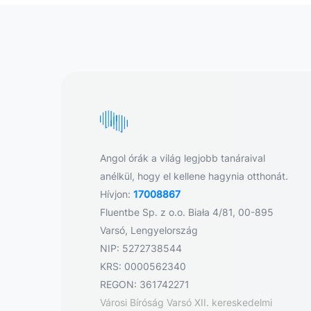
Angol órák a világ legjobb tanáraival
anélkül, hogy el kellene hagynia otthonát.
Hívjon:
17008867
Fluentbe Sp. z o.o. Biała 4/81, 00-895
Varsó, Lengyelország
NIP: 5272738544
KRS: 0000562340
REGON: 361742271
Városi Bíróság Varsó XII. kereskedelmi