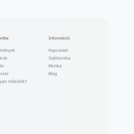
entbe
Információ
emények
Kapcsolat
árok
Sajtószoba
sta
Munka
szer
Blog
yan működik?