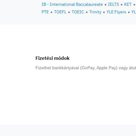
IB - International Baccalaureate
IELTS
KET
PTE
TOEFL
TOEIC
Trinity
YLE Flyers
YL
Fizetési módok
Fizethet bankkártyával (GoPay, Apple Pay) vagy átut