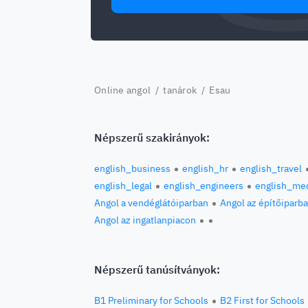
Online angol
/
tanárok
/ Esau
Népszerű szakirányok:
english_business
english_hr
english_travel
english_legal
english_engineers
english_med
Angol a vendéglátóiparban
Angol az építőiparb
Angol az ingatlanpiacon
Népszerű tanúsítványok:
B1 Preliminary for Schools
B2 First for Schools