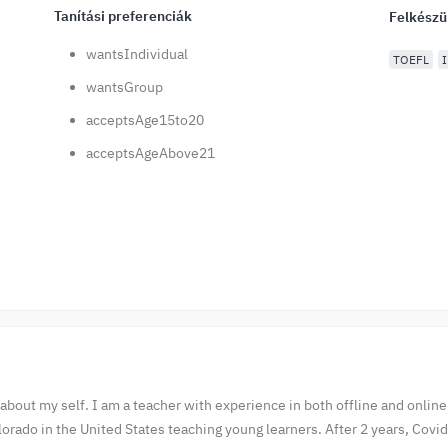
Tanítási preferenciák
Felkészü
wantsIndividual
TOEFL
wantsGroup
acceptsAge15to20
acceptsAgeAbove21
le about my self. I am a teacher with experience in both offline and onl
olorado in the United States teaching young learners. After 2 years, Cov