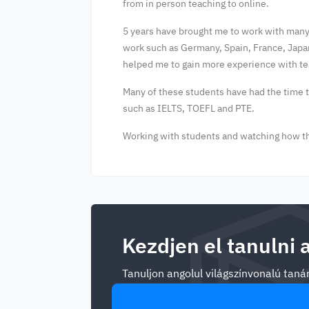
from in person teaching to online.
5 years have brought me to work with many s
work such as Germany, Spain, France, Japan
helped me to gain more experience with tea
Many of these students have had the time to
such as IELTS, TOEFL and PTE.
Working with students and watching how t
Kezdjen el tanulni 
Tanuljon angolul világszínvonalú tanár