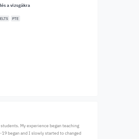
lés a vizsgákra
IELTS
PTE
ine students. My experience began teaching
id-19 began and I slowly started to changed