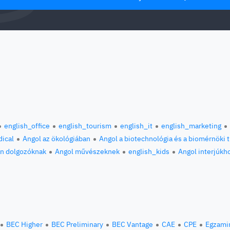
english_office
english_tourism
english_it
english_marketing
ical
Angol az ökológiában
Angol a biotechnológia és a biomérnöki
an dolgozóknak
Angol művészeknek
english_kids
Angol interjúkh
BEC Higher
BEC Preliminary
BEC Vantage
CAE
CPE
Egzami