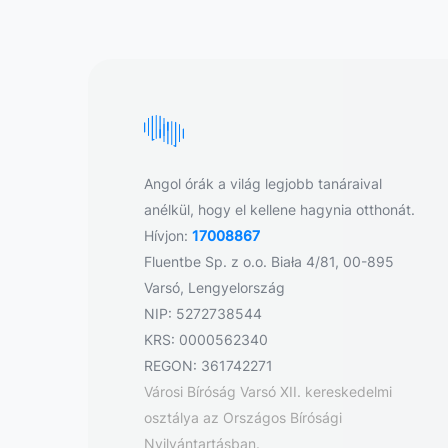
Angol órák a világ legjobb tanáraival
anélkül, hogy el kellene hagynia otthonát.
Hívjon:
17008867
Fluentbe Sp. z o.o. Biała 4/81, 00-895
Varsó, Lengyelország
NIP: 5272738544
KRS: 0000562340
REGON: 361742271
Városi Bíróság Varsó XII. kereskedelmi
osztálya az Országos Bírósági
Nyilvántartásban.