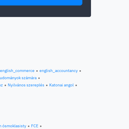
english_commerce
english_accountancy
 tudományok számára
oz
Nyilvános szereplés
Katonai angol
n ósmoklasisty
FCE