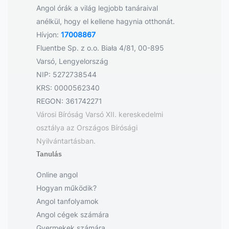
Angol órák a világ legjobb tanáraival
anélkül, hogy el kellene hagynia otthonát.
Hívjon:
17008867
Fluentbe Sp. z o.o. Biała 4/81, 00-895
Varsó, Lengyelország
NIP: 5272738544
KRS: 0000562340
REGON: 361742271
Városi Bíróság Varsó XII. kereskedelmi
osztálya az Országos Bírósági
Nyilvántartásban.
Tanulás
Online angol
Hogyan működik?
Angol tanfolyamok
Angol cégek számára
Gyermekek számára