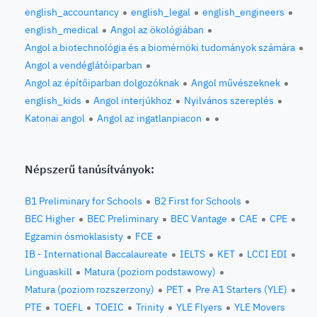
english_accountancy
english_legal
english_engineers
english_medical
Angol az ökológiában
Angol a biotechnológia és a biomérnöki tudományok számára
Angol a vendéglátóiparban
Angol az építőiparban dolgozóknak
Angol művészeknek
english_kids
Angol interjúkhoz
Nyilvános szereplés
Katonai angol
Angol az ingatlanpiacon
Népszerű tanúsítványok:
B1 Preliminary for Schools
B2 First for Schools
BEC Higher
BEC Preliminary
BEC Vantage
CAE
CPE
Egzamin ósmoklasisty
FCE
IB - International Baccalaureate
IELTS
KET
LCCI EDI
Linguaskill
Matura (poziom podstawowy)
Matura (poziom rozszerzony)
PET
Pre A1 Starters (YLE)
PTE
TOEFL
TOEIC
Trinity
YLE Flyers
YLE Movers