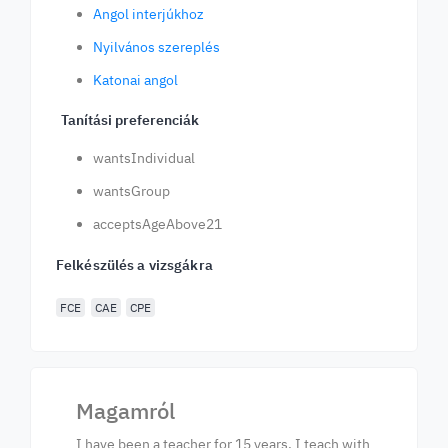
Angol interjúkhoz
Nyilvános szereplés
Katonai angol
Tanítási preferenciák
wantsIndividual
wantsGroup
acceptsAgeAbove21
Felkészülés a vizsgákra
FCE
CAE
CPE
Magamról
I have been a teacher for 15 years. I teach with