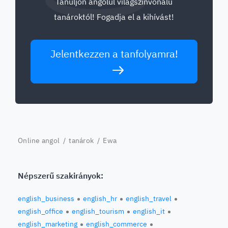
Tanuljon angolul világszínvonalú
tanároktól! Fogadja el a kihívást!
Jelentkezzen a tanfolyamra!
Online angol
/
tanárok
/ Ewa
Népszerű szakirányok:
english_business
english_hr
english_travel
english_office
english_tourism
english_it
english_marketing
english_commerce