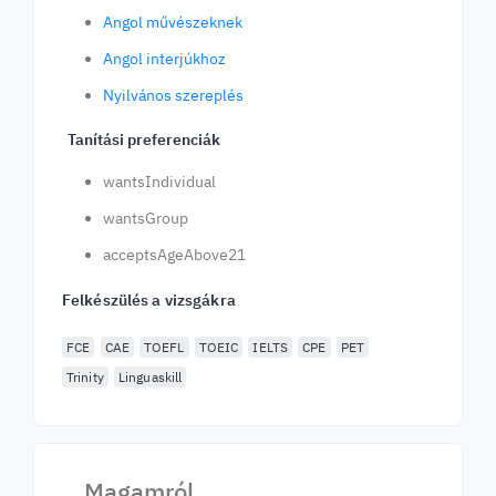
Angol művészeknek
Angol interjúkhoz
Nyilvános szereplés
Tanítási preferenciák
wantsIndividual
wantsGroup
acceptsAgeAbove21
Felkészülés a vizsgákra
FCE
CAE
TOEFL
TOEIC
IELTS
CPE
PET
Trinity
Linguaskill
Magamról