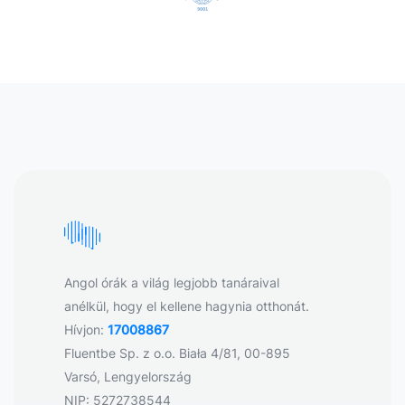
Angol órák a világ legjobb tanáraival
anélkül, hogy el kellene hagynia otthonát.
Hívjon:
17008867
Fluentbe Sp. z o.o. Biała 4/81, 00-895
Varsó, Lengyelország
NIP: 5272738544