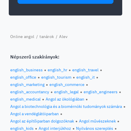
Online angol
/
tanárok
/ Alev
Népszerű szakirányok:
english_business
english_hr
english_travel
english_office
english_tourism
english_it
english_marketing
english_commerce
english_accountancy
english_legal
english_engineers
english_medical
Angol az ökológiában
Angol a biotechnológia és a biomérnöki tudományok számára
Angol a vendéglátóiparban
Angol az építőiparban dolgozóknak
Angol művészeknek
english_kids
Angol interjúkhoz
Nyilvános szereplés