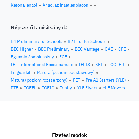
Katonai angol
Angol az ingatlanpiacon
Népszerű tanúsítványok:
B1 Preliminary for Schools
B2 First for Schools
BEC Higher
BEC Preliminary
BEC Vantage
CAE
CPE
Egzamin ósmoklasisty
FCE
IB - International Baccalaureate
IELTS
KET
LCCI EDI
Linguaskill
Matura (poziom podstawowy)
Matura (poziom rozszerzony)
PET
Pre A1 Starters (YLE)
PTE
TOEFL
TOEIC
Trinity
YLE Flyers
YLE Movers
Fizetési módok